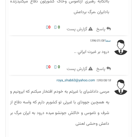
بااتکابه رهبری ازناموس وخاک کشورتون دفاع میکنیدزنده
بادایران ،مرگ برداعش
0
0
پاسخ
گزارش پست
سما
1396/01/08
درود بر غيرت ايراني ..
0
0
پاسخ
گزارش پست
roya_shab63@yahoo.com
1393/08/18
مرسی داداشیای با غیرتم به خودم افتخار مبکنم که ایرونیم و
یه همچین جوونای با غیرتی تو کشورم دارم که واسه دفاع از
شرف و ناموس و خاکش جونشو میده درود به ایران مرگ بر
داعش وحشی لعنتی