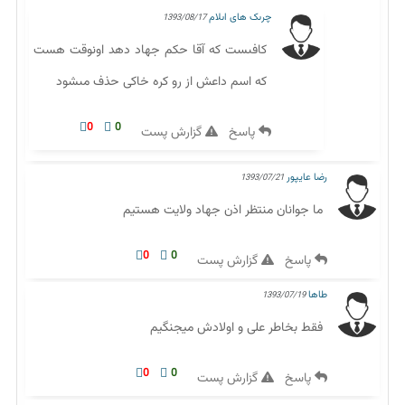
چرىک هاى اىلام
1393/08/17
کافىست که آقا حکم جهاد دهد اونوقت هست
که اسم داعش از رو کره خاکى حذف مىشود
0
0
پاسخ
گزارش پست
رضا عایپور
1393/07/21
ما جوانان منتظر اذن جهاد ولایت هستیم
0
0
پاسخ
گزارش پست
طاها
1393/07/19
فقط بخاطر علی و اولادش میجنگیم
0
0
پاسخ
گزارش پست