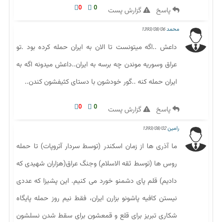
0
0
پاسخ
گزارش پست
محمد
1393/08/06
داعش ..اگه میتونست تا الان به ایران حمله کرده بود .تو
عراق وسوریه موندن چه برسه به ایران..داعش میدونه اگه به
ایران حمله کنه ..گور خودشون با دستای کثیفشون کندن..
0
0
پاسخ
گزارش پست
رامین
1393/08/02
ما آذری ها از زمان اسکندر (توسط سردار آتروپات) تا حمله
روس ها (توسط ثقه الاسلام) وجنگ عراق(هزاران شهیدی که
دادیم) قلم پای دشمنو خورد می کنیم. این پشیزا که عددی
نیستن کافیه پاشونو بزارن ایران، فقط نیم روز حمله پایگاه
شکاری تبریز برای قلع و قمعشون برای سقط شدن نسلشون