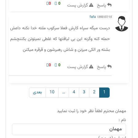
0
0
پاسخ
گزارش پست
fafa
1393/07/15
درست میگه سپاه کارش فعلا سرکوب ملته خدا نکنه داعش
حمله کنه وگرنه این بی لیاقتها که غلطی نمیتوتن بکننچشم
بشته ور الکی میزنن و شاش رهبرشون و قرقره میکنن
0
0
پاسخ
گزارش پست
1
2
3
4
…
10
بعدی
مهمان محترم لطفاً نظر خود را ثبت نمایید
نام :