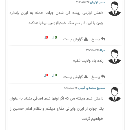
سعیدازتهران
1393/07/19
داعش ازترس ریشه کن شدن جرات حمله به ایران راندارد
چون با این کار نام ننگ خودرااززمین برخواهدکند
0
0
پاسخ
گزارش پست
مینا
1393/07/16
زنده باد ولایت فقیه
0
0
پاسخ
گزارش پست
مسیح محمدی فریدن
1393/07/16
داعش غلط میکنه من که اگر اونها غلط اضافی بکنند به عنوان
یک جوان از ایران وایرانی دفاع میکنم وانتقام امام حسین را
خواهیم گرفت