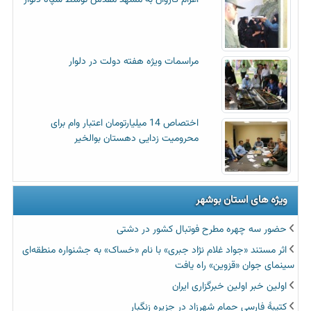
اعزام کاروان به مشهد مقدس توسط سپاه دلوار
مراسمات ویژه هفته دولت در دلوار
اختصاص 14 میلیارتومان اعتبار وام برای
محرومیت زدایی دهستان بوالخیر
ویژه های استان بوشهر
حضور سه چهره مطرح فوتبال کشور در دشتی
اثر مستند «جواد غلام نژاد جبری» با نام «خساک» به جشنواره منطقه‌ای
سینمای جوان «قزوین» راه یافت
اولین خبر اولین خبرگزاری ایران‏
کتیبۀ فارسی حمام شهرزاد در جزیره زنگبار