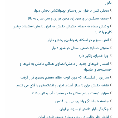
دلوار
محفل انس با قرآن در روستای پهلوانکشی بخش دلوار
جریمه سنگین برای سربازان مجرد فراری و سی سال به بالا
واکنش سپاه به حمله احتمالی داعش به ایران:داعش استعداد چنین
کاری را ندارد
آتش سوزی در اسکله بندرعامری بخش دلوار
معرفی صنایع دستی استان در شهر دلوار
چرا خمیازه واگیر دارد
انتشار خبرهای جدید از داعش/تصاویر هتاکی داعش به قبرها و
حسینیه‌های «نینوا»
مبارزی از تنگستان که مورد توجه مقام معظم رهبری قرار گرفت
نقشه داعش برای 5 سال آینده: ایران و افغانستان را فتح می کنیم
سزاوار نیست مردم استان ما در مضیقه آب و نان باشند
جلسه هماهنگی راهپیمایی روز قدس
چگونگی فرار داعش از مرزهای ایران
اظهار نظر جالب کی‌روش درباره حریف کلیدی ایران