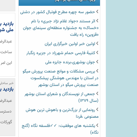
حضور سه چهره مطرح فوتبال کشور در دشتی
اثر مستند «جواد غلام نژاد جبری» با نام
بازدید 
«خساک» به جشنواره منطقه‌ای سینمای جوان
ملی شهر
«قزوین» راه یافت
عبدالرض
اولین خبر اولین خبرگزاری ایران‏
کتیبۀ فارسی حمام شهرزاد در جزیره زنگبار
جوان بوشهری،برنده جایزه ملی
این ام
بررسی مشکلات و موانع صنعت پرورش میگو
در استان با مهندس هوشنگی پیشکسوت
خبر ساحلی
صنعت پرورش میگو در استان بوشهر
بازدید 
جمعی از نویسندگان و شعرای استان بوشهر
(سال ۱۳۷۹)
عبدالرض
رونمایی از بزرگ‌ترین و باهوش ترین هوش
دسترسی 
مصنوعی ،فردا
گورکات 
یکشنبه های موفقیت: ✓✓فلسفه نگاه (گنج
نگاه)