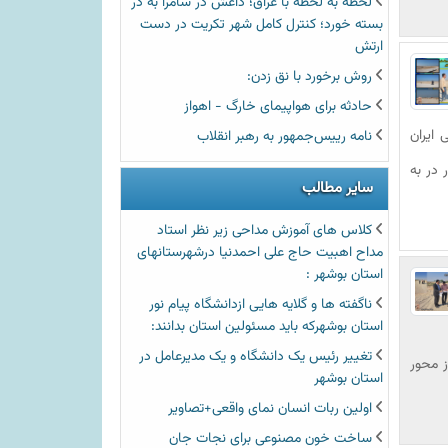
لحظه به لحظه با عراق؛ داعش در سامرا به در
بسته خورد؛ کنترل کامل شهر تکریت در دست
ارتش
روش برخورد با نق زدن:
حادثه برای هواپیمای خارگ - اهواز
 ایران
نامه رییس‌جمهور به رهبر انقلاب
ضی شهر دلوار در به
سایر مطالب
کلاس های آموزش مداحی زیر نظر استاد
مداح اهبیت حاج علی احمدنیا درشهرستانهای
استان بوشهر :
ناگفته ها و گلایه هایی ازدانشگاه پیام نور
استان بوشهرکه باید مسئولین استان بدانند:
تغییر رئیس یک دانشگاه و یک مدیرعامل در
ز محور
استان بوشهر
اولین ربات انسان نمای واقعی+تصاویر
ساخت خون مصنوعی برای نجات جان