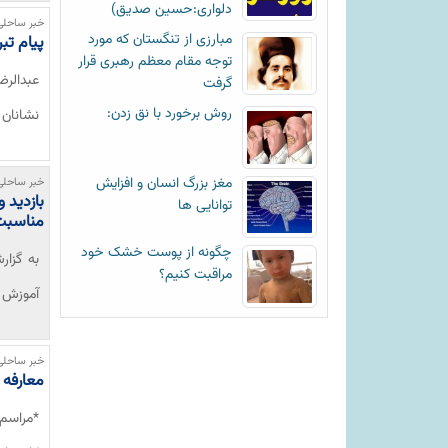
دلواری:حسین صدیق)
خبر ساحلی
مبارزی از تنگستان که مورد
پیام تب
توجه مقام معظم رهبری قرار
عبدالرض
گرفت
روش برخورد با نق زدن:
نشانان 
مغز بزرگ انسان و افزایش
خبر ساحلی
بازدید 
توانایی ها
مناسبت
چگونه از پوست خشک خود
به گزار
مراقبت کنیم؟
آموزش و
خبر ساحلی
معارفه 
*مراسم