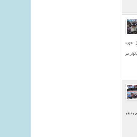
کل حزب
وار در
ی بندر