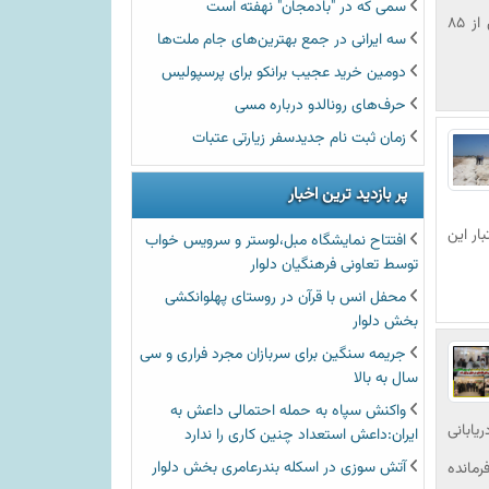
سمی که در "بادمجان" نهفته است
عبدالرضا عالی‌پور بخشدار دلوار:دهیاران بخش دلوار با همکاری دستگاهای مربوطه بیش از ۸۵
سه ایرانی در جمع بهترین‌‌های جام ملت‌ها
دومین خرید عجیب برانکو برای پرسپولیس
حرف‌های رونالدو درباره مسی
زمان ثبت نام جديدسفر زیارتی عتبات
پر بازدید ترین اخبار
ار این
افتتاح نمایشگاه مبل،لوستر و سرویس خواب
توسط تعاونی فرهنگیان دلوار
محفل انس با قرآن در روستای پهلوانکشی
بخش دلوار
جریمه سنگین برای سربازان مجرد فراری و سی
سال به بالا
واکنش سپاه به حمله احتمالی داعش به
یابانی
ایران:داعش استعداد چنین کاری را ندارد
آتش سوزی در اسکله بندرعامری بخش دلوار
رمانده