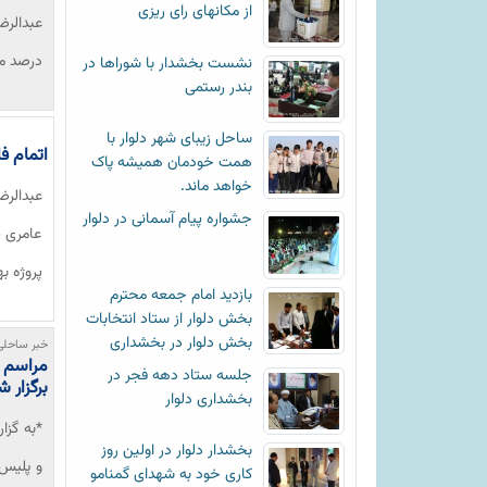
از مکانهای رای ریزی
درصد مع
نشست بخشدار با شوراها در
بندر رستمی
ساحل زیبای شهر دلوار با
اتمام ف
همت خودمان همیشه پاک
خواهد ماند.
عبدالرض
جشواره پیام آسمانی در دلوار
عامری پ
پروژه ب
بازدید امام جمعه محترم
بخش دلوار از ستاد انتخابات
بخش دلوار در بخشداری
خبر ساحلی
مراسم ت
جلسه ستاد دهه فجر در
برگزار 
بخشداری دلوار
*به گزا
بخشدار دلوار در اولین روز
و پلیس 
کاری خود به شهدای گمنامو