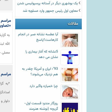
یک بوشهری دیگر در آستانه پرسپولیسی شدن
معاون اول رئیس جمهور وارد عسلویه شد
مراسم ع
مقالات
+تصاوی
آیا عطسه‌ نشانه صبر در انجام
به گزار
کارهاست؟پاسخ
الله لب
5نشانه که آغاز بیماری را
مصلی جم
نشان می دهد
93"؛ ایران و آمریکا چقدر به
مراسم ت
هم نزدیک می‌شوند؟
*به گزا
چرا خمیازه واگیر دارد
امدادگر
دلوار و
روزگار مندو: قسمت اول-
گریچه (نوشته هنرمند