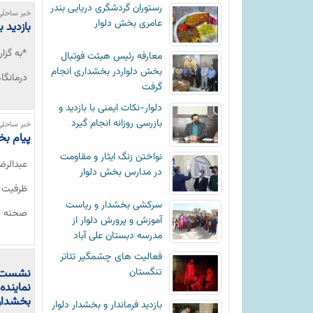
رستوران گردشگری دریایی بندر
خبر ساحلی
عامری بخش دلوار
بازدید 
*به گزا
معارفه رئیس هیئت فوتبال
بخش دلواردر بخشداری انجام
درمانگا
گرفت
دلوار-نکات ایمنی با بازدید و
بازرسی روزانه انجام گیرد
خبر ساحلی
پیام بخ
نواختن زنگ ایثار و مقاومت
عبدالرض
در مدارس بخش دلوار
ظرفیت ب
سرکشی بخشدار و ریاست
صحنه ه
آموزش و پرورش دلوار از
مدرسه دبستان علی آباد
فعالیت های چشمگیر تئاتر
تنگستان
نشست د
نمایند
بخشدار 
بازدید فرماندار و بخشدار دلوار