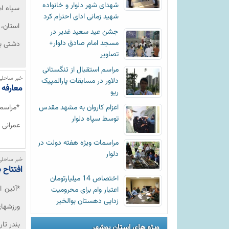
شهدای شهر دلوار و خانواده
سپاه ام
شهید زمانی ادای احترام کرد
استان، 
جشن عید سعید غدیر در
مسجد امام صادق دلوار+
دشتی به
تصاویر
مراسم استقبال از تنگستانی
خبر ساحلی
دلاور در مسابقات پارالمپیک
معارفه 
ریو
اعزام کاروان به مشهد مقدس
*مراسم
توسط سپاه دلوار
عمرانی 
مراسمات ویژه هفته دولت در
دلوار
خبر ساحلی
افتتاح 
اختصاص 14 میلیارتومان
*آئین ا
اعتبار وام برای محرومیت
زدایی دهستان بوالخیر
ورزشهای
بندر تا
ویژه های استان بوشهر