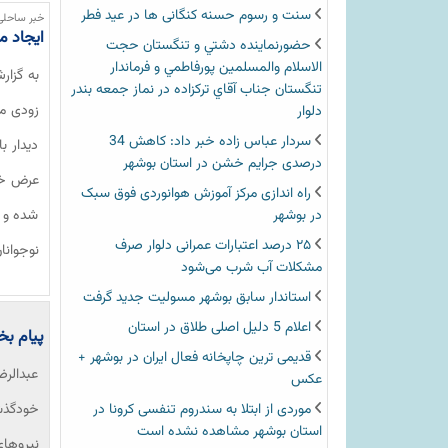
سنت و رسوم حسنه کنگانی ها در عید فطر
خبر ساحلی
ایجاد م
حضورنماينده دشتي و تنگستان حجت
الاسلام والمسلمين پورفاطمي و فرماندار
به گزار
تنگستان جناب آقاي تركزاده در نماز جمعه بندر
زودی مر
دلوار
سردار عباس زاده خبر داد: کاهش 34
دیدار ب
درصدی جرایم خشن در استان بوشهر
عرض خوش
راه اندازی مرکز آموزش هوانوردی فوق سبک
در بوشهر
شده و م
۲۵ درصد اعتبارات عمرانی دلوار صرف
نوجوانا
مشکلات آب شرب می‌شود
استاندار سابق بوشهر مسولیت جدید گرفت
اعلام 5 دلیل اصلی طلاق در استان
پیام بخ
قدیمی ترین چاپخانه فعال ایران در بوشهر +
عبدالرض
عکس
موردی از ابتلا به سندروم تنفسی کرونا در
خودگذش
استان بوشهر مشاهده نشده است
نیروهای