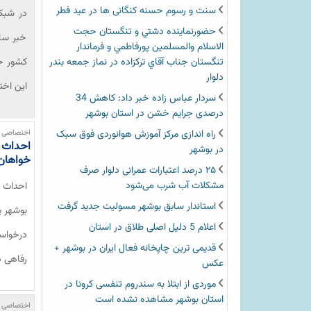
سنت و رسوم حسنه کنگانی ها در عید فطر
در شبکه
حضورنماينده دشتي و تنگستان حجت
خبر ساح
الاسلام والمسلمين پورفاطمي و فرماندار
تنگستان جناب آقاي تركزاده در نماز جمعه بندر
دلوار
این اخت
سردار عباس زاده خبر داد: کاهش 34
درصدی جرایم خشن در استان بوشهر
راه اندازی مرکز آموزش هوانوردی فوق سبک
اختصاصی خ
در بوشهر
خواهان 
۲۵ درصد اعتبارات عمرانی دلوار صرف
مشکلات آب شرب می‌شود
استاندار سابق بوشهر مسولیت جدید گرفت
بوشهر ی
اعلام 5 دلیل اصلی طلاق در استان
درخواست
قدیمی ترین چاپخانه فعال ایران در بوشهر +
رفاهی د
عکس
موردی از ابتلا به سندروم تنفسی کرونا در
استان بوشهر مشاهده نشده است
اختصاصی خ