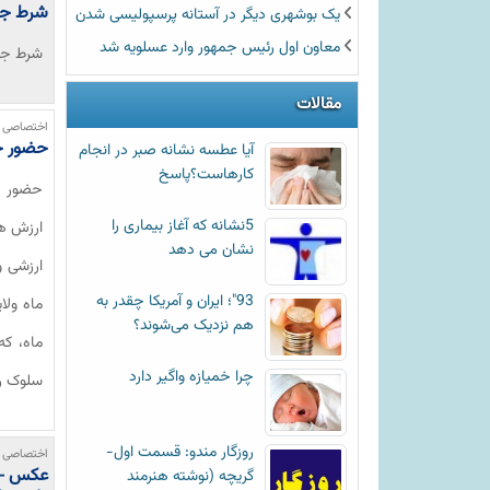
شرط جذ
یک بوشهری دیگر در آستانه پرسپولیسی شدن
معاون اول رئیس جمهور وارد عسلویه شد
شرط جذب
مقالات
اختصاصی خ
حضور خ
آیا عطسه‌ نشانه صبر در انجام
کارهاست؟پاسخ
حضور خ
5نشانه که آغاز بیماری را
ارزش هم
نشان می دهد
ارزشی و
93"؛ ایران و آمریکا چقدر به
ماه ولا
هم نزدیک می‌شوند؟
ماه، ک
چرا خمیازه واگیر دارد
سلوک را
روزگار مندو: قسمت اول-
اختصاصی خ
عکس -بر
گریچه (نوشته هنرمند