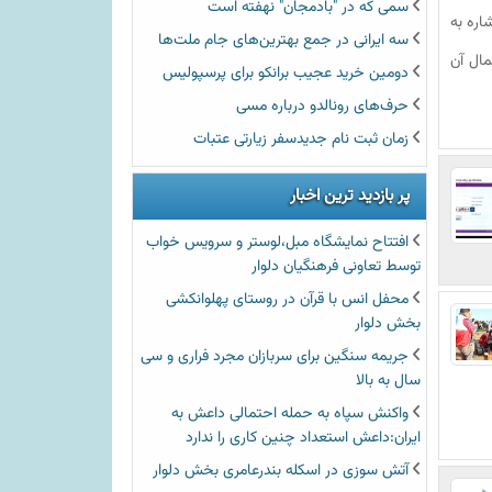
سمی که در "بادمجان" نهفته است
اشاره به
سه ایرانی در جمع بهترین‌‌های جام ملت‌ها
مال آن
دومین خرید عجیب برانکو برای پرسپولیس
حرف‌های رونالدو درباره مسی
زمان ثبت نام جديدسفر زیارتی عتبات
پر بازدید ترین اخبار
افتتاح نمایشگاه مبل،لوستر و سرویس خواب
توسط تعاونی فرهنگیان دلوار
محفل انس با قرآن در روستای پهلوانکشی
بخش دلوار
جریمه سنگین برای سربازان مجرد فراری و سی
سال به بالا
واکنش سپاه به حمله احتمالی داعش به
ایران:داعش استعداد چنین کاری را ندارد
آتش سوزی در اسکله بندرعامری بخش دلوار