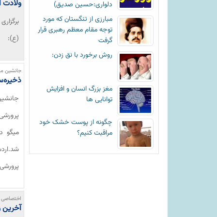
ولادت ا
دلواری:حسین صدیق)
مبارزی از تنگستان که مورد
برگزاری
توجه مقام معظم رهبری قرار
(ع):
گرفت
روش برخورد با نق زدن:
جانشین مد
ذخیره‌س
مغز بزرگ انسان و افزایش
جانشین
توانایی ها
پرورشی 
چگونه از پوست خشک خود
مراقبت کنیم؟
پرورشی 
اختصاصی خ
آخرین و