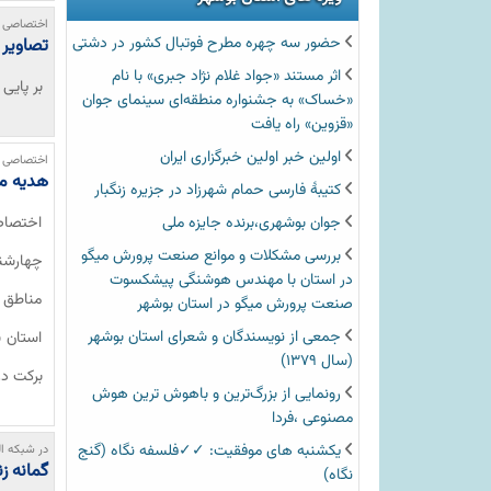
اختصاصی خ
حضور سه چهره مطرح فوتبال کشور در دشتی
تصاویر 
اثر مستند «جواد غلام نژاد جبری» با نام
بر پایی
«خساک» به جشنواره منطقه‌ای سینمای جوان
«قزوین» راه یافت
اولین خبر اولین خبرگزاری ایران‏
اختصاصی خ
هدیه مق
کتیبۀ فارسی حمام شهرزاد در جزیره زنگبار
جوان بوشهری،برنده جایزه ملی
اختصاص
بررسی مشکلات و موانع صنعت پرورش میگو
در استان با مهندس هوشنگی پیشکسوت
مناطق م
صنعت پرورش میگو در استان بوشهر
جمعی از نویسندگان و شعرای استان بوشهر
استان 
(سال ۱۳۷۹)
برکت د
رونمایی از بزرگ‌ترین و باهوش ترین هوش
مصنوعی ،فردا
یکشنبه های موفقیت: ✓✓فلسفه نگاه (گنج
در شبکه ا
گمانه ز
نگاه)