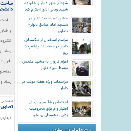
شهدای شهر دلوار و خانواده
ساخت ال
دانشجوی
شهید زمانی ادای احترام کرد
جشن عید سعید غدیر در
ساخت ال
مسجد امام صادق دلوار+
و فناو
تصاویر
مراسم استقبال از تنگستانی
الکترود
دلاور در مسابقات پارالمپیک
رسانا و
ریو
باتری‌ه
اعزام کاروان به مشهد مقدس
توسط سپاه دلوار
دماسنج‌
رسانا و
مراسمات ویژه هفته دولت در
دلوار
اختصاصی خ
اختصاص 14 میلیارتومان
تصاویر-
اعتبار وام برای محرومیت
زدایی دهستان بوالخیر
دیدارفر
ویژه های استان بوشهر