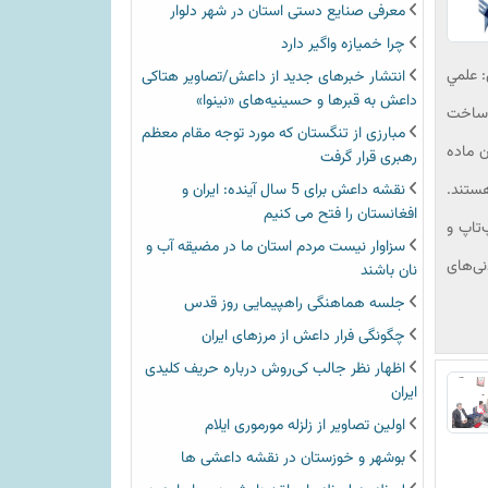
معرفی صنایع دستی استان در شهر دلوار
چرا خمیازه واگیر دارد
: علمي
انتشار خبرهای جدید از داعش/تصاویر هتاکی
داعش به قبرها و حسینیه‌های «نینوا»
 ساخت
مبارزی از تنگستان که مورد توجه مقام معظم
ن ماده
رهبری قرار گرفت
هستند.
نقشه داعش برای 5 سال آینده: ایران و
افغانستان را فتح می کنیم
تاپ‌ و
سزاوار نیست مردم استان ما در مضیقه آب و
نی‌های
نان باشند
جلسه هماهنگی راهپیمایی روز قدس
چگونگی فرار داعش از مرزهای ایران
اظهار نظر جالب کی‌روش درباره حریف کلیدی
ایران
اولین تصاویر از زلزله مورموری ایلام
بوشهر و خوزستان در نقشه داعشی ها