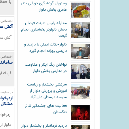
با حفظ 
رستوران گردشگری دریایی بندر
عامری بخش دلوار
اختصاصی خ
معارفه رئیس هیئت فوتبال
آتش سوز
بخش دلواردر بخشداری انجام
گرفت
آتش سو
دلوار-نکات ایمنی با بازدید و
بازرسی روزانه انجام گیرد
اختصاصی خ
سامانده
نواختن زنگ ایثار و مقاومت
در مدارس بخش دلوار
فرماندا
سرکشی بخشدار و ریاست
آموزش و پرورش دلوار از
در خطبه نم
مدرسه دبستان علی آباد
ازدرخوا
مشکل جا
فعالیت های چشمگیر تئاتر
تنگستان
ازدرخو
دلوار ا
بازدید فرماندار و بخشدار دلوار