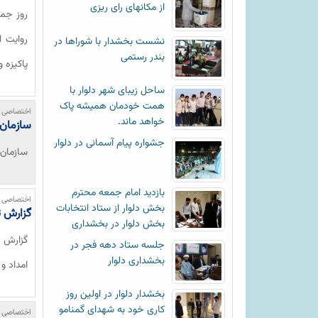
از مکانهای رای ریزی
روایت ا
نشست بخشدار با شوراها در
بندر رستمی
پاکیزه 
ساحل زیبای شهر دلوار با
همت خودمان همیشه پاک
اختصاصی خ
خواهد ماند.
سازمان 
جشواره پیام آسمانی در دلوار
سازمان 
بازدید امام جمعه محترم
اختصاصی خ
بخش دلوار از ستاد انتخابات
گزارش ت
بخش دلوار در بخشداری
گزارش ت
جلسه ستاد دهه فجر در
بخشداری دلوار
امداد و
بخشدار دلوار در اولین روز
کاری خود به شهدای گمنامو
اختصاصی خ