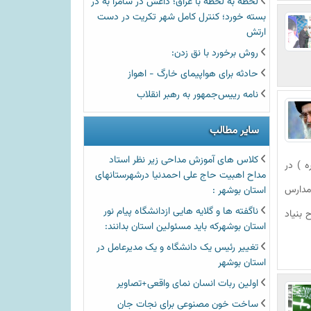
لحظه به لحظه با عراق؛ داعش در سامرا به در
بسته خورد؛ کنترل کامل شهر تکریت در دست
ارتش
روش برخورد با نق زدن:
حادثه برای هواپیمای خارگ - اهواز
نامه رییس‌جمهور به رهبر انقلاب
سایر مطالب
کلاس های آموزش مداحی زیر نظر استاد
ه ) در
مداح اهبیت حاج علی احمدنیا درشهرستانهای
 مدارس
استان بوشهر :
ناگفته ها و گلایه هایی ازدانشگاه پیام نور
بنیاد
استان بوشهرکه باید مسئولین استان بدانند:
تغییر رئیس یک دانشگاه و یک مدیرعامل در
استان بوشهر
اولین ربات انسان نمای واقعی+تصاویر
ساخت خون مصنوعی برای نجات جان