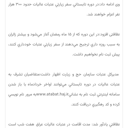
وی ادامه داد:در دوره تابستاني سفر زيارتي عتبات عاليات حدود ۳۰۰ هزار
نفر اعزام خواهند شد.
نظافتی افزود:در اين دوره كه از ۱۵ ماه رمضان آغاز مي‌شود و بيشتر زائران
به سبب روزه داري ترجيح مي‌دهند از سفر زيارتي عتبات خودداري كنند،
پيش ثبت نام نخواهيم داشت.
مديركل عتبات سازمان حج و زيارت اظهار داشت:متقاضيان تشرف به
عتبات عاليات در دوره تابستاني مي‌توانند اواخر خردادماه با باز شدن
سامانه اينترنتي ثبت نام به نشانيwww.atabat.haj.irبه مرور نام نويسي
كرده و كد رهگيري دريافت كنند.
نظافتي يادآور شد: مدت اقامت در عتبات عاليات عراق هفت شب است