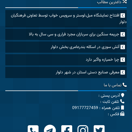
داغترین مطالب
افتتاح نمایشگاه مبل،لوستر و سرویس خواب توسط تعاونی فرهنگیان
دلوار
جریمه سنگین برای سربازان مجرد فراری و سی سال به بالا
آتش سوزی در اسکله بندرعامری بخش دلوار
چرا خمیازه واگیر دارد
معرفی صنایع دستی استان در شهر دلوار
تماس با ما
آدرس پستی :
تلفن ثابت :
تلفن همراه : 09177727459
فکس :