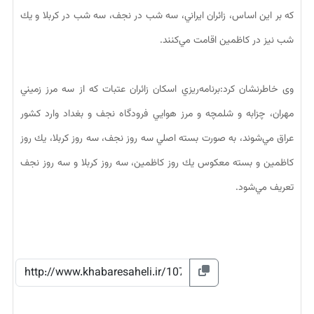
كه بر اين اساس، زائران ايراني، سه شب در نجف، سه شب در كربلا و يك
شب نيز در كاظمين اقامت مي‌كنند.
وی خاطرنشان کرد:برنامه‌ريزي اسكان زائران عتبات كه از سه مرز زميني
مهران، چزابه و شلمچه و مرز هوايي فرودگاه نجف و بغداد وارد كشور
عراق مي‌شوند، به صورت بسته اصلي سه روز نجف، سه روز كربلا، يك روز
كاظمين و بسته معكوس يك روز كاظمين، سه روز كربلا و سه روز نجف
تعريف مي‌شود.