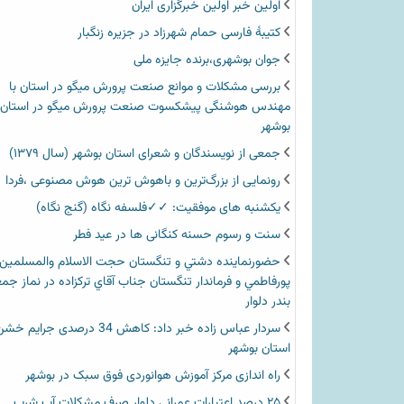
اولین خبر اولین خبرگزاری ایران‏
کتیبۀ فارسی حمام شهرزاد در جزیره زنگبار
جوان بوشهری،برنده جایزه ملی
بررسی مشکلات و موانع صنعت پرورش میگو در استان با
مهندس هوشنگی پیشکسوت صنعت پرورش میگو در استان
بوشهر
جمعی از نویسندگان و شعرای استان بوشهر (سال ۱۳۷۹)
رونمایی از بزرگ‌ترین و باهوش ترین هوش مصنوعی ،فردا
یکشنبه های موفقیت: ✓✓فلسفه نگاه (گنج نگاه)
سنت و رسوم حسنه کنگانی ها در عید فطر
حضورنماينده دشتي و تنگستان حجت الاسلام والمسلمين
پورفاطمي و فرماندار تنگستان جناب آقاي تركزاده در نماز جم
بندر دلوار
سردار عباس زاده خبر داد: کاهش 34 درصدی جرای
استان بوشهر
راه اندازی مرکز آموزش هوانوردی فوق سبک در بوشهر
۲۵ درصد اعتبارات عمرانی دلوار صرف مشکلات آب شرب