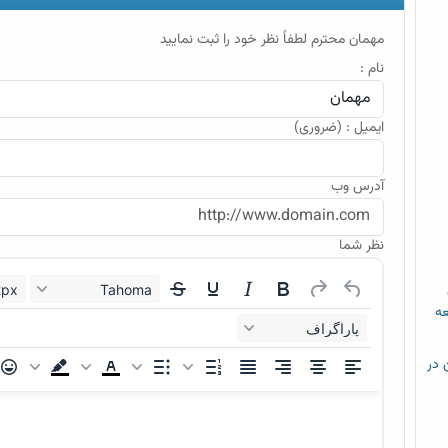
مهمان محترم لطفاً نظر خود را ثبت نمایید
نام :
ایمیل : (ضروری)
آدرس وب
نظر شما
12px
Tahoma
عه
پاراگراف
م خشن در