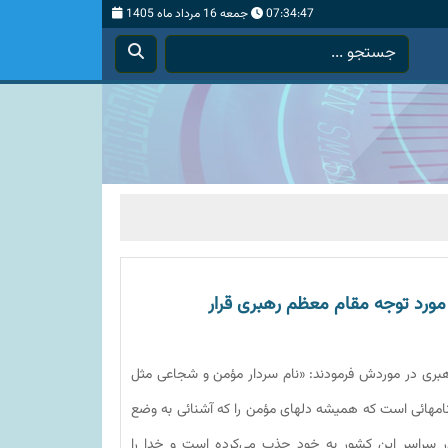
07:34:48
جمعه 16 مرداد ماه 1405
 مورد توجه مقام معظم رهبری قرار
ری در موردش فرمودند: «نام سردار مؤمن و شجاعى مثل
نامهائى است که همیشه دلهاى مؤمن را که آشنائى به وضع
، در سراسر این کشور به خود جذب می‌کرده است و خدا را