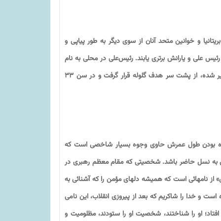
تانیا و خوانین متحد آنان از سوی دیگر به طور پیاپی و
توانستند بر رئیس علی و یارانش برتری یابند. رئیس‌علی در محلی به نام
«تنگک صفر» هنگام شبیخون به قوای بریتانیا توسط فردی نفوذی و اجیر شده، از پشت سر هدف گلوله قرار گرفت و در سن ۳۳
اه بودن طول عمرش حاوی وجوه بسیار شاخصی است که
فی به نسل حاضر باشد. شخصیتی که مقام معظم رهبری در
 از نامهائى است که همیشه دلهاى مؤمن را که آشنائى به
است و خدا را شاکریم که بعد از پیروزى انقلاب، این نامى
 افتاد؛ او را شناختند، شخصیت او را ستودند، مظلومیت و