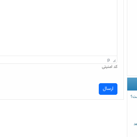
p
کد امنیتی
ست؟