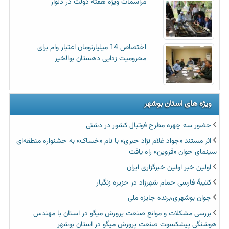
مراسمات ویژه هفته دولت در دلوار
اختصاص 14 میلیارتومان اعتبار وام برای
محرومیت زدایی دهستان بوالخیر
ویژه های استان بوشهر
حضور سه چهره مطرح فوتبال کشور در دشتی
اثر مستند «جواد غلام نژاد جبری» با نام «خساک» به جشنواره منطقه‌ای
سینمای جوان «قزوین» راه یافت
اولین خبر اولین خبرگزاری ایران‏
کتیبۀ فارسی حمام شهرزاد در جزیره زنگبار
جوان بوشهری،برنده جایزه ملی
بررسی مشکلات و موانع صنعت پرورش میگو در استان با مهندس
هوشنگی پیشکسوت صنعت پرورش میگو در استان بوشهر