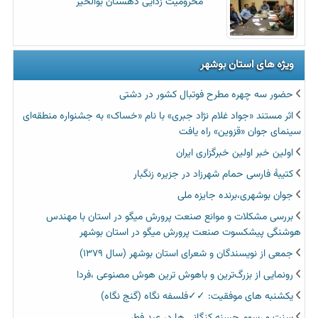
محرومیت زدایی دهستان بوالخیر
ویژه های استان بوشهر
حضور سه چهره مطرح فوتبال کشور در دشتی
اثر مستند «جواد غلام نژاد جبری» با نام «خساک» به جشنواره منطقه‌ای
سینمای جوان «قزوین» راه یافت
اولین خبر اولین خبرگزاری ایران‏
کتیبۀ فارسی حمام شهرزاد در جزیره زنگبار
جوان بوشهری،برنده جایزه ملی
بررسی مشکلات و موانع صنعت پرورش میگو در استان با مهندس
هوشنگی پیشکسوت صنعت پرورش میگو در استان بوشهر
جمعی از نویسندگان و شعرای استان بوشهر (سال ۱۳۷۹)
رونمایی از بزرگ‌ترین و باهوش ترین هوش مصنوعی ،فردا
یکشنبه های موفقیت: ✓✓فلسفه نگاه (گنج نگاه)