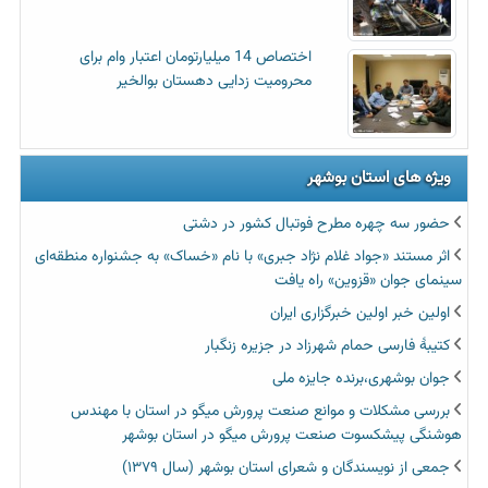
اختصاص 14 میلیارتومان اعتبار وام برای
محرومیت زدایی دهستان بوالخیر
ویژه های استان بوشهر
حضور سه چهره مطرح فوتبال کشور در دشتی
اثر مستند «جواد غلام نژاد جبری» با نام «خساک» به جشنواره منطقه‌ای
سینمای جوان «قزوین» راه یافت
اولین خبر اولین خبرگزاری ایران‏
کتیبۀ فارسی حمام شهرزاد در جزیره زنگبار
جوان بوشهری،برنده جایزه ملی
بررسی مشکلات و موانع صنعت پرورش میگو در استان با مهندس
هوشنگی پیشکسوت صنعت پرورش میگو در استان بوشهر
جمعی از نویسندگان و شعرای استان بوشهر (سال ۱۳۷۹)