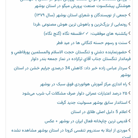
هوشنگی پیشکسوت صنعت پرورش میگو در استان بوشهر
جمعی از نویسندگان و شعرای استان بوشهر (سال ۱۳۷۹)
رونمایی از بزرگ‌ترین و باهوش ترین هوش مصنوعی ،فردا
یکشنبه های موفقیت: ✓✓فلسفه نگاه (گنج نگاه)
سنت و رسوم حسنه کنگانی ها در عید فطر
حضورنماينده دشتي و تنگستان حجت الاسلام والمسلمين پورفاطمي و
فرماندار تنگستان جناب آقاي تركزاده در نماز جمعه بندر دلوار
سردار عباس زاده خبر داد: کاهش 34 درصدی جرایم خشن در استان
بوشهر
راه اندازی مرکز آموزش هوانوردی فوق سبک در بوشهر
۲۵ درصد اعتبارات عمرانی دلوار صرف مشکلات آب شرب می‌شود
استاندار سابق بوشهر مسولیت جدید گرفت
اعلام 5 دلیل اصلی طلاق در استان
قدیمی ترین چاپخانه فعال ایران در بوشهر + عکس
موردی از ابتلا به سندروم تنفسی کرونا در استان بوشهر مشاهده نشده
است