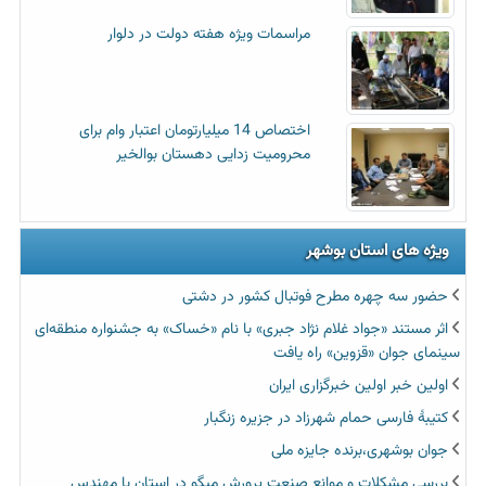
مراسمات ویژه هفته دولت در دلوار
اختصاص 14 میلیارتومان اعتبار وام برای
محرومیت زدایی دهستان بوالخیر
ویژه های استان بوشهر
حضور سه چهره مطرح فوتبال کشور در دشتی
اثر مستند «جواد غلام نژاد جبری» با نام «خساک» به جشنواره منطقه‌ای
سینمای جوان «قزوین» راه یافت
اولین خبر اولین خبرگزاری ایران‏
کتیبۀ فارسی حمام شهرزاد در جزیره زنگبار
جوان بوشهری،برنده جایزه ملی
بررسی مشکلات و موانع صنعت پرورش میگو در استان با مهندس