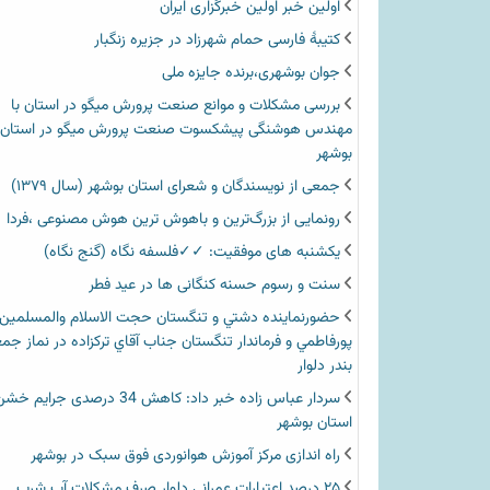
اولین خبر اولین خبرگزاری ایران‏
کتیبۀ فارسی حمام شهرزاد در جزیره زنگبار
جوان بوشهری،برنده جایزه ملی
بررسی مشکلات و موانع صنعت پرورش میگو در استان با
مهندس هوشنگی پیشکسوت صنعت پرورش میگو در استان
بوشهر
جمعی از نویسندگان و شعرای استان بوشهر (سال ۱۳۷۹)
رونمایی از بزرگ‌ترین و باهوش ترین هوش مصنوعی ،فردا
یکشنبه های موفقیت: ✓✓فلسفه نگاه (گنج نگاه)
سنت و رسوم حسنه کنگانی ها در عید فطر
حضورنماينده دشتي و تنگستان حجت الاسلام والمسلمين
پورفاطمي و فرماندار تنگستان جناب آقاي تركزاده در نماز جم
بندر دلوار
سردار عباس زاده خبر داد: کاهش 34 درصدی جرای
استان بوشهر
راه اندازی مرکز آموزش هوانوردی فوق سبک در بوشهر
۲۵ درصد اعتبارات عمرانی دلوار صرف مشکلات آب شرب