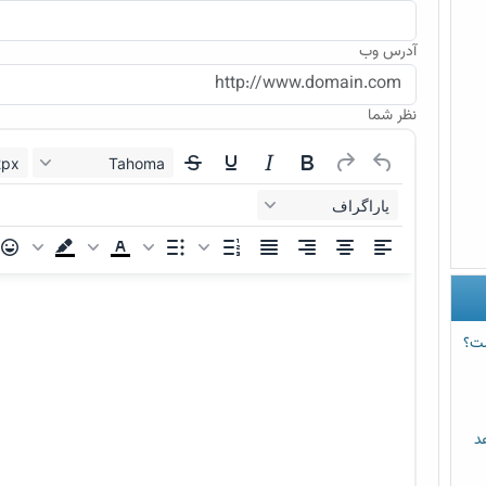
آدرس وب
نظر شما
12px
Tahoma
پاراگراف
ست؟