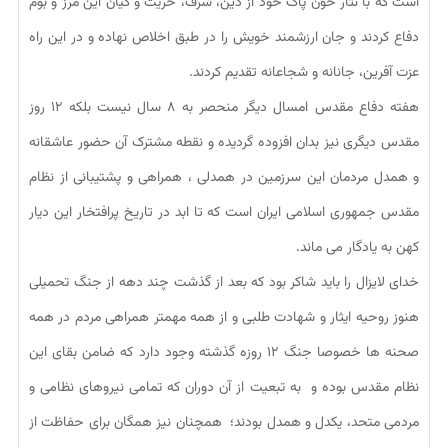
است که با نثار خون پاک خود از دین، شرف، حریت و کیان این مرز و بوم
دفاع کردند و جان ارزشمند خویش را در طبق اخلاص نهاده و در این راه
عزت آفرین، جانانه و شجاعانه تقدیم کردند.
هفته دفاع مقدس امسال دیگر منحصر به ۸ سال نیست بلکه ۱۲ روز
مقدس دیگری نیز بدان افزوده گردیده و نقطه مشترک آن حضور عاشقانه
و همدل مردمان این سرزمین در همدلی ، همراهی و پشتیبانی از نظام
مقدس جمهوری اسلامی ایران است که تا ابد در تاریخ پرافتخار این دیار
کهن به یادگار می ماند.
خدای لایزال را باید شاکر بود که بعد از گذشت چند دهه از جنگ تحمیلی
هنوز روحیه ایثار و شهادت طلبی و از همه مهمتر همراهی مردم در همه
صحنه ها خصوصا جنگ ۱۲ روزه گذشته وجود دارد که ضامن بقای این
نظام مقدس بوده و به تبعیت از آن دوران که تمامی نیروهای نظامی و
مردمی متحد، یکدل و همدل بودند؛ همچنان نیز همگان برای حفاظت از