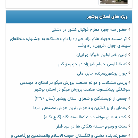
ویژه های استان بوشهر
حضور سه چهره مطرح فوتبال کشور در دشتی
اثر مستند «جواد غلام نژاد جبری» با نام «خساک» به جشنواره منطقه‌ای
سینمای جوان «قزوین» راه یافت
اولین خبر اولین خبرگزاری ایران‏
کتیبۀ فارسی حمام شهرزاد در جزیره زنگبار
جوان بوشهری،برنده جایزه ملی
بررسی مشکلات و موانع صنعت پرورش میگو در استان با مهندس
هوشنگی پیشکسوت صنعت پرورش میگو در استان بوشهر
جمعی از نویسندگان و شعرای استان بوشهر (سال ۱۳۷۹)
رونمایی از بزرگ‌ترین و باهوش ترین هوش مصنوعی ،فردا
یکشنبه های موفقیت: ✓✓فلسفه نگاه (گنج نگاه)
سنت و رسوم حسنه کنگانی ها در عید فطر
حضورنماينده دشتي و تنگستان حجت الاسلام والمسلمين پورفاطمي و