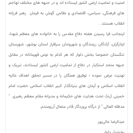
امنیت و تمامیت ارضی کشور ایستاده اند و در جبهه های مختلف تهاجم
های فرهنگی، سیاسی، اقتصادی و نظامی گوش به فرمان رهبر فرزانه
انقلاب هستند .
اینجانب فرا رسیدن هفته دفاع مقدس را به خانواده های معظم شهدا،
ایثارگران، آزادگان رزمندگان و شهروندان سرافراز استان بوشهر، شهرستان
تنگستان خصوصا بخش دلوار که هر کدام به نوعی قهرمانانه در مقابل
جبهه متحد استکبار در دفاع از تمامیت ارضی کشور ایستادند، تبریک و
تهنیت عرض نموده ؛ توفیق همگان را در مسیر تحقق اهداف عالیه
انقلاب اسلامی و آرمان های بنیانگذار کبیر انقلاب اسلامی حضرت امام
خمینی (ره)، تحت هدایت های حکیمانه و مدبرانه مقام معظم رهبری "
مدظله العالی " از درگاه پروردگار قادر متعال آرزومندم.
عبدالرضا عالی‌پور
بخشدار دلوار