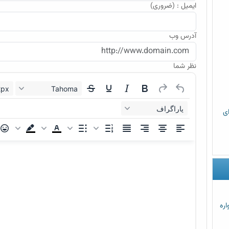
ایمیل : (ضروری)
آدرس وب
نظر شما
12px
Tahoma
پاراگراف
رای
اره