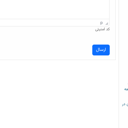
p
کد امنیتی
عه
م خشن در