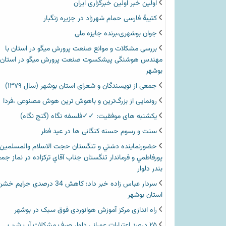
اولین خبر اولین خبرگزاری ایران‏
کتیبۀ فارسی حمام شهرزاد در جزیره زنگبار
جوان بوشهری،برنده جایزه ملی
بررسی مشکلات و موانع صنعت پرورش میگو در استان با
مهندس هوشنگی پیشکسوت صنعت پرورش میگو در استان
بوشهر
جمعی از نویسندگان و شعرای استان بوشهر (سال ۱۳۷۹)
رونمایی از بزرگ‌ترین و باهوش ترین هوش مصنوعی ،فردا
یکشنبه های موفقیت: ✓✓فلسفه نگاه (گنج نگاه)
سنت و رسوم حسنه کنگانی ها در عید فطر
حضورنماينده دشتي و تنگستان حجت الاسلام والمسلمين
پورفاطمي و فرماندار تنگستان جناب آقاي تركزاده در نماز جم
بندر دلوار
سردار عباس زاده خبر داد: کاهش 34 درصدی جرای
استان بوشهر
راه اندازی مرکز آموزش هوانوردی فوق سبک در بوشهر
۲۵ درصد اعتبارات عمرانی دلوار صرف مشکلات آب شرب