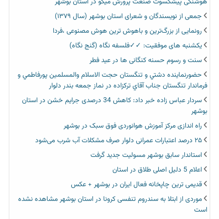
هوشنگی پیشکسوت صنعت پرورش میگو در استان بوشهر
جمعی از نویسندگان و شعرای استان بوشهر (سال ۱۳۷۹)
رونمایی از بزرگ‌ترین و باهوش ترین هوش مصنوعی ،فردا
یکشنبه های موفقیت: ✓✓فلسفه نگاه (گنج نگاه)
سنت و رسوم حسنه کنگانی ها در عید فطر
حضورنماينده دشتي و تنگستان حجت الاسلام والمسلمين پورفاطمي و
فرماندار تنگستان جناب آقاي تركزاده در نماز جمعه بندر دلوار
سردار عباس زاده خبر داد: کاهش 34 درصدی جرایم خشن در استان
بوشهر
راه اندازی مرکز آموزش هوانوردی فوق سبک در بوشهر
۲۵ درصد اعتبارات عمرانی دلوار صرف مشکلات آب شرب می‌شود
استاندار سابق بوشهر مسولیت جدید گرفت
اعلام 5 دلیل اصلی طلاق در استان
قدیمی ترین چاپخانه فعال ایران در بوشهر + عکس
موردی از ابتلا به سندروم تنفسی کرونا در استان بوشهر مشاهده نشده
است