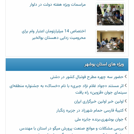
مراسمات ویژه هفته دولت در دلوار
اختصاص 14 میلیارتومان اعتبار وام برای
محرومیت زدایی دهستان بوالخیر
ویژه های استان بوشهر
حضور سه چهره مطرح فوتبال کشور در دشتی
اثر مستند «جواد غلام نژاد جبری» با نام «خساک» به جشنواره منطقه‌ای
سینمای جوان «قزوین» راه یافت
اولین خبر اولین خبرگزاری ایران‏
کتیبۀ فارسی حمام شهرزاد در جزیره زنگبار
جوان بوشهری،برنده جایزه ملی
بررسی مشکلات و موانع صنعت پرورش میگو در استان با مهندس