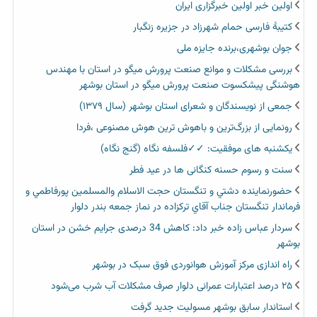
اولین خبر اولین خبرگزاری ایران‏
کتیبۀ فارسی حمام شهرزاد در جزیره زنگبار
جوان بوشهری،برنده جایزه ملی
بررسی مشکلات و موانع صنعت پرورش میگو در استان با مهندس
هوشنگی پیشکسوت صنعت پرورش میگو در استان بوشهر
جمعی از نویسندگان و شعرای استان بوشهر (سال ۱۳۷۹)
رونمایی از بزرگ‌ترین و باهوش ترین هوش مصنوعی ،فردا
یکشنبه های موفقیت: ✓✓فلسفه نگاه (گنج نگاه)
سنت و رسوم حسنه کنگانی ها در عید فطر
حضورنماينده دشتي و تنگستان حجت الاسلام والمسلمين پورفاطمي و
فرماندار تنگستان جناب آقاي تركزاده در نماز جمعه بندر دلوار
سردار عباس زاده خبر داد: کاهش 34 درصدی جرایم خشن در استان
بوشهر
راه اندازی مرکز آموزش هوانوردی فوق سبک در بوشهر
۲۵ درصد اعتبارات عمرانی دلوار صرف مشکلات آب شرب می‌شود
استاندار سابق بوشهر مسولیت جدید گرفت