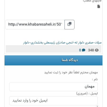
فایلهای مطلب
میلاد-صفری
دلوار
ته-لنجی
صادران
رئیسعلی
بخشداری-دلوار
0
348
دیدگاه شما
مهمان محترم لطفاً نظر خود را ثبت نمایید
نام :
ایمیل : (ضروری)