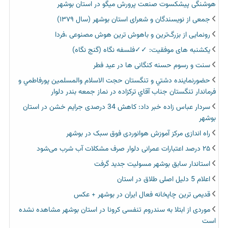
هوشنگی پیشکسوت صنعت پرورش میگو در استان بوشهر
جمعی از نویسندگان و شعرای استان بوشهر (سال ۱۳۷۹)
رونمایی از بزرگ‌ترین و باهوش ترین هوش مصنوعی ،فردا
یکشنبه های موفقیت: ✓✓فلسفه نگاه (گنج نگاه)
سنت و رسوم حسنه کنگانی ها در عید فطر
حضورنماينده دشتي و تنگستان حجت الاسلام والمسلمين پورفاطمي و
فرماندار تنگستان جناب آقاي تركزاده در نماز جمعه بندر دلوار
سردار عباس زاده خبر داد: کاهش 34 درصدی جرایم خشن در استان
بوشهر
راه اندازی مرکز آموزش هوانوردی فوق سبک در بوشهر
۲۵ درصد اعتبارات عمرانی دلوار صرف مشکلات آب شرب می‌شود
استاندار سابق بوشهر مسولیت جدید گرفت
اعلام 5 دلیل اصلی طلاق در استان
قدیمی ترین چاپخانه فعال ایران در بوشهر + عکس
موردی از ابتلا به سندروم تنفسی کرونا در استان بوشهر مشاهده نشده
است