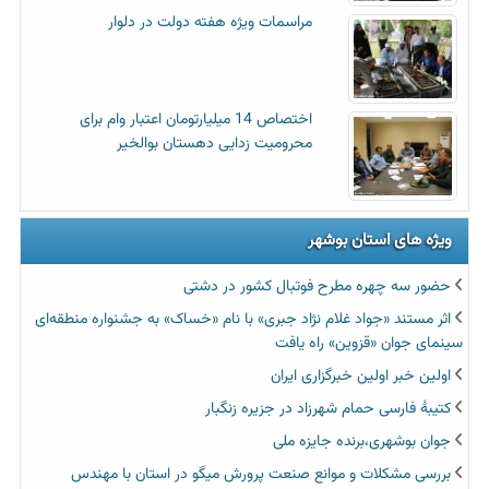
مراسمات ویژه هفته دولت در دلوار
اختصاص 14 میلیارتومان اعتبار وام برای
محرومیت زدایی دهستان بوالخیر
ویژه های استان بوشهر
حضور سه چهره مطرح فوتبال کشور در دشتی
اثر مستند «جواد غلام نژاد جبری» با نام «خساک» به جشنواره منطقه‌ای
سینمای جوان «قزوین» راه یافت
اولین خبر اولین خبرگزاری ایران‏
کتیبۀ فارسی حمام شهرزاد در جزیره زنگبار
جوان بوشهری،برنده جایزه ملی
بررسی مشکلات و موانع صنعت پرورش میگو در استان با مهندس