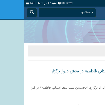
08:12:30
شنبه 17 مرداد ماه 1405
ی فاطمیه در بخش دلوار برگزار
ر، از برگزاری *نخستین شب شعر استانی فاطمیه* در این