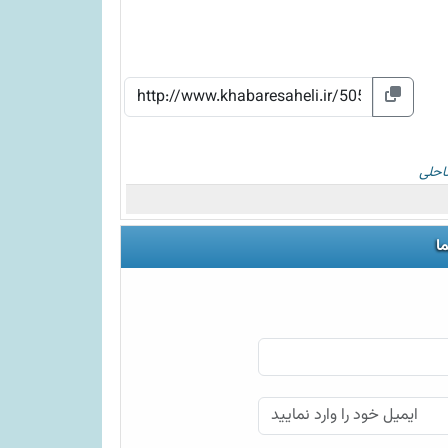
احلی
ا