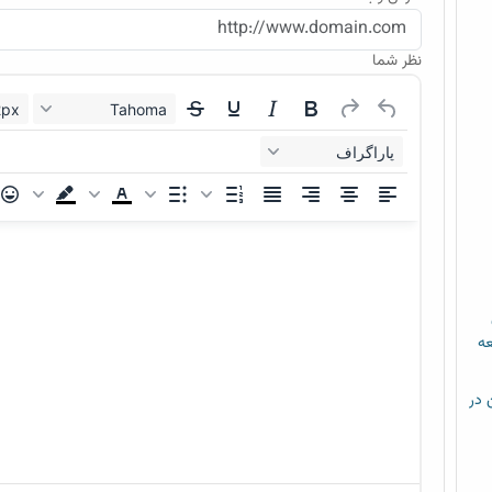
نظر شما
12px
Tahoma
پاراگراف
عه
م خشن در