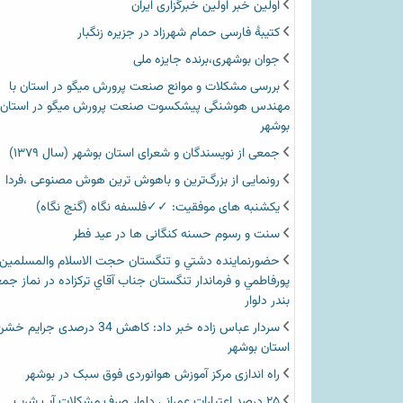
اولین خبر اولین خبرگزاری ایران‏
کتیبۀ فارسی حمام شهرزاد در جزیره زنگبار
جوان بوشهری،برنده جایزه ملی
بررسی مشکلات و موانع صنعت پرورش میگو در استان با
مهندس هوشنگی پیشکسوت صنعت پرورش میگو در استان
بوشهر
جمعی از نویسندگان و شعرای استان بوشهر (سال ۱۳۷۹)
رونمایی از بزرگ‌ترین و باهوش ترین هوش مصنوعی ،فردا
یکشنبه های موفقیت: ✓✓فلسفه نگاه (گنج نگاه)
سنت و رسوم حسنه کنگانی ها در عید فطر
حضورنماينده دشتي و تنگستان حجت الاسلام والمسلمين
پورفاطمي و فرماندار تنگستان جناب آقاي تركزاده در نماز جم
بندر دلوار
سردار عباس زاده خبر داد: کاهش 34 درصدی جرای
استان بوشهر
راه اندازی مرکز آموزش هوانوردی فوق سبک در بوشهر
۲۵ درصد اعتبارات عمرانی دلوار صرف مشکلات آب شرب