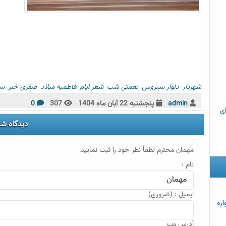
شهردار-دلوار
سیروس-نعمتی
شب-شعر
ایام-فاطمیه
میلاد-صفری
خبر-س
admin
پنجشنبه 22 آبان ماه 1404
307
0
رای
دیدگاه شم
مهمان محترم لطفاً نظر خود را ثبت نمایید
نام :
ایمیل : (ضروری)
اره
آدرس وب