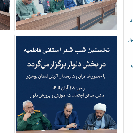
ز
ی
ار
ه