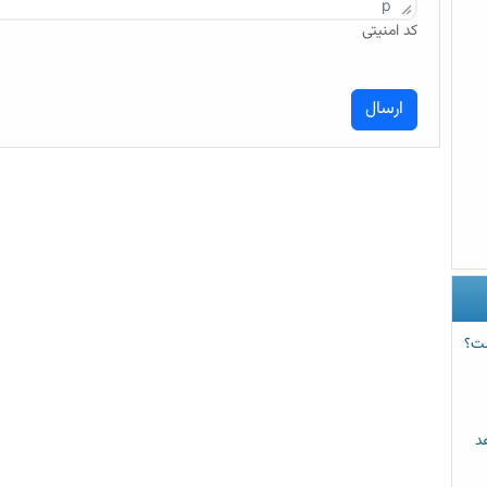
p
کد امنیتی
ست؟