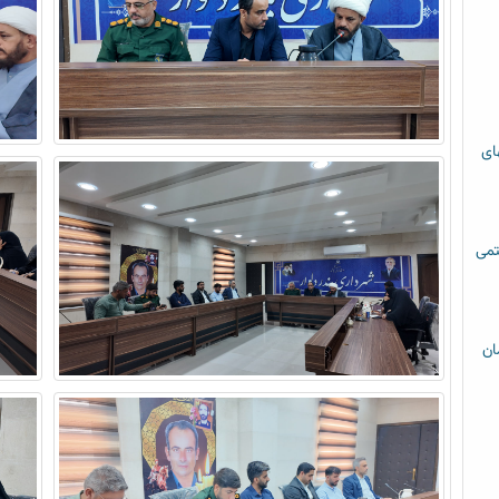
های
تمی
ان