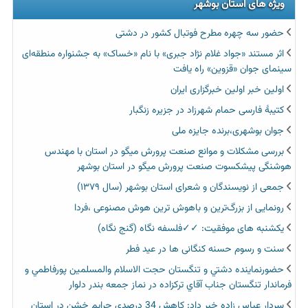
ویژه های استان بوشهر
حضور سه چهره مطرح فوتبال کشور در دشتی
اثر مستند «جواد غلام نژاد جبری» با نام «خساک» به جشنواره منطقه‌ای
سینمای جوان «قزوین» راه یافت
اولین خبر اولین خبرگزاری ایران‏
کتیبۀ فارسی حمام شهرزاد در جزیره زنگبار
جوان بوشهری،برنده جایزه ملی
بررسی مشکلات و موانع صنعت پرورش میگو در استان با مهندس
هوشنگی پیشکسوت صنعت پرورش میگو در استان بوشهر
جمعی از نویسندگان و شعرای استان بوشهر (سال ۱۳۷۹)
رونمایی از بزرگ‌ترین و باهوش ترین هوش مصنوعی ،فردا
یکشنبه های موفقیت: ✓✓فلسفه نگاه (گنج نگاه)
سنت و رسوم حسنه کنگانی ها در عید فطر
حضورنماينده دشتي و تنگستان حجت الاسلام والمسلمين پورفاطمي و
فرماندار تنگستان جناب آقاي تركزاده در نماز جمعه بندر دلوار
سردار عباس زاده خبر داد: کاهش 34 درصدی جرایم خشن در استان