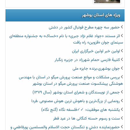
ویژه های استان بوشهر
حضور سه چهره مطرح فوتبال کشور در دشتی
اثر مستند «جواد غلام نژاد جبری» با نام «خساک» به جشنواره منطقه‌ای
سینمای جوان «قزوین» راه یافت
اولین خبر اولین خبرگزاری ایران‏
کتیبۀ فارسی حمام شهرزاد در جزیره زنگبار
جوان بوشهری،برنده جایزه ملی
بررسی مشکلات و موانع صنعت پرورش میگو در استان با مهندس
هوشنگی پیشکسوت صنعت پرورش میگو در استان بوشهر
جمعی از نویسندگان و شعرای استان بوشهر (سال ۱۳۷۹)
رونمایی از بزرگ‌ترین و باهوش ترین هوش مصنوعی ،فردا
یکشنبه های موفقیت: ✓✓فلسفه نگاه (گنج نگاه)
سنت و رسوم حسنه کنگانی ها در عید فطر
حضورنماينده دشتي و تنگستان حجت الاسلام والمسلمين پورفاطمي و