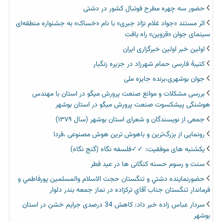
حضور سه چهره مطرح فوتبال کشور در دشتی
اثر مستند «جواد غلام نژاد جبری» با نام «خساک» به جشنواره منطقه‌ای
سینمای جوان «قزوین» راه یافت
اولین خبر اولین خبرگزاری ایران‏
کتیبۀ فارسی حمام شهرزاد در جزیره زنگبار
جوان بوشهری،برنده جایزه ملی
بررسی مشکلات و موانع صنعت پرورش میگو در استان با مهندس
هوشنگی پیشکسوت صنعت پرورش میگو در استان بوشهر
جمعی از نویسندگان و شعرای استان بوشهر (سال ۱۳۷۹)
رونمایی از بزرگ‌ترین و باهوش ترین هوش مصنوعی ،فردا
یکشنبه های موفقیت: ✓✓فلسفه نگاه (گنج نگاه)
سنت و رسوم حسنه کنگانی ها در عید فطر
حضورنماينده دشتي و تنگستان حجت الاسلام والمسلمين پورفاطمي و
فرماندار تنگستان جناب آقاي تركزاده در نماز جمعه بندر دلوار
سردار عباس زاده خبر داد: کاهش 34 درصدی جرایم خشن در استان
بوشهر