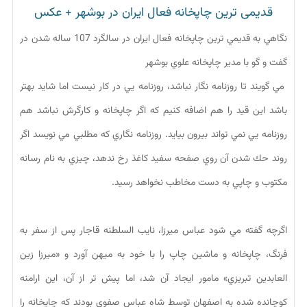
قدیمی ترین چاپخانه فعال ایران در بوشهر + عکس
نگاهي به قديمي ترين چاپخانه فعال ايران در سالگرد 107 ساله شدن در
گفت و گو با مدير چاپخانه علوي بوشهر
مي گويند تا روزنامه نگار نباشد، روزنامه يي در كار نيست اما شايد بهتر
باشد اين قيد را هم اضافه كنيم كه اگر چاپخانه و كارگرش نباشد هم
روزنامه يي نمي تواند بيرون بيايد. روزنامه نگاري كه مطلبي مي نويسد اگر
روند حك شدن آن روي صفحه سفيد كاغذ رخ ندهد، چيزي به نام رسانه
مكتوب و چاپي به دست مخاطب نخواهد رسيد.
اگرچه گفته مي شود عباس ميرزا، نايب السلطنه قاجار پس از سفر به
فرنگ، چاپخانه و ماشين چاپ را با خود به ميهن آورد و «ميرزا زين
العابدين تبريزي» مامور ايجاد آن شد، اما پيش تر از آن، اين ارامنه
كوچانده شده به اصفهان توسط شاه عباس صفوي بودند كه چاپخانه را