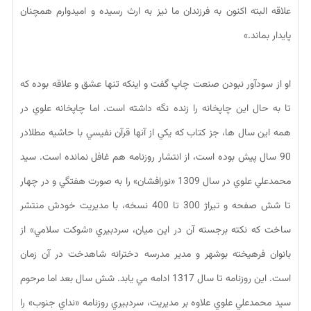
علاقه البته اكنون به فرزندان ما نيز به ارث رسيده و اميدوارم همچنان
پايدار بماند.»
او از سودآور نبودن صنعت چاپ گفت و اينكه تنها عشق و علاقه بوده كه
تا به حال اين چاپخانه را زنده نگه داشته است. اما چاپخانه علوي در
همه اين سال ها، جز كتاب كه يكي از آنها قرآن نفيسي با حاشيه مطلادر
90 سال پيش بوده است، از انتشار روزنامه هم غافل نمانده است. سيد
محمدعلي علوي در سال 1309 «نورافشان» را به صورت هفتگي و در چهار
تا شش صفحه و تيراژ 300 تا 400 نسخه، با مديريت خودش منتشر
ساخت كه نكته برجسته آن در اين ميان، سردبيري «شوكت سلامي» از
بانوان فرهيخته بوشهر و مدير مدرسه دخترانه شاهدخت در آن زمان
است. اين روزنامه تا سال 1317 ادامه مي يابد. شش سال بعد اما مرحوم
سيد محمدعلي علوي علاوه بر مديريت، سردبيري روزنامه «نداي جنوب» را