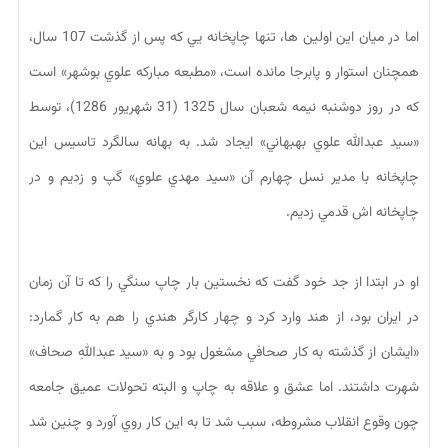
اما در ميان اين اولين ها، تنها چاپخانه يي كه پس از گذشت 107 سال،
همچنان استوار و پابرجا مانده است، «مطبعه مباركه علوي بوشهر» است
كه در روز دوشنبه نيمه شعبان سال 1325 (31 شهريور 1286)، توسط
«سيد عبدالله علوي بهبهاني» ايجاد شد. به بهانه سالگرد تاسيس اين
چاپخانه با مدير نسل چهارم آن «سيد مهدي علوي» گپ و زديم و در
چاپخانه اش قدمي زديم.
او در ابتدا از جد خود گفت كه نخستين بار چاپ سنگي را كه تا آن زمان
در ايران بود، از هند وارد كرد و چهار كارگر هندي را هم به كار گمارد:
«ايشان از گذشته به كار صحافي مشغول بود و به «سيد عبداللهِ صحاف»
شهرت داشتند. اما عشق و علاقه به چاپ و البته تحولات عميق جامعه
چون وقوع انقلاب مشروطه، سبب شد تا به اين كار روي آورد و چنين شد