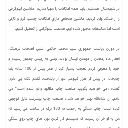
در شهرستان هستيم، بايد همه امكانات را مهيا سازيم. ماشين ليتوگرافي
را از فنلاند وارد كرديم. ماشين صحافي داراي امكانات چسب گرم و تازني
است اما متاسفانه مجبور شده ايم، قسمت ليتوگرافي را تعطيل كنيم.
در دوران رياست جمهوري سيد محمد خاتمي، شبي اصحاب فرهنگ،
افطارِ ماه رمضان را مهمان ايشان بودند. وقتي به رييس جمهور رسيدم و
خود را معرفي كردم تعجب بسيار كرد از عمر بيش از 100 ساله يك
چاپخانه در بيش از هزار كيلومتر دور از پايتخت. گفتم نكته يي دارم.
گفت: «مي خواهيد بگوييد صنعت چاپ مظلوم واقع شده است؟ مي
دانم. ان شاءالله بهتر خواهد شد.» صنعت چاپ پيشرفت قابل توجهي
كرده است. چاپ سنگي به زحمت به 100 برگ در ساعت مي رسيد كه
من به اواخر آن رسيدم كه سيستم كار كردن نورد هاي چاپ روي سنگي