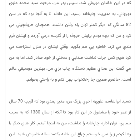
كه در اين خاندان موروثي شد. سپس پدر من، مرحوم سيد محمد علوي
بهبهاني، به مديريت چاپخانه رسيد. اين علاقه تا به آنجا بود كه در سن
82 سالگي كه ديگر كمتر توان راه رفتن داشت، همچنان حروفچيني مي
كرد و من كه بچه بودم برايش حروف را از گارسه درمي آوردم و ايشان فرم
بندي مي كرد. خاطره يي هم بگويم. وقتي ايشان در منزل استراحت مي
كرد هيچ كس جرات نداشت صدايي و سخني از خود صادر كند. اما به من
مي گفت اين صداي عظيم دستگاه چاپ براي من، بهترين موسيقي عالم
است. حاضرم همين جا رختخواب پهن كنم و به راحتي بخوابم.
«سيد ابوالقاسم علوي» اخوي بزرگ من، مدير بعدي بود كه قريب 70 سال
از عمر خود را مشغول در اين كار بود تا آنكه از سال 1380 كه به سبب
بيماري، توان اداره چاپخانه را نداشت، من به اينجا آمدم. كار هاي ديگر را
رها كردم زيرا نمي خواستم چراغ اين خانه يكصد ساله خاموش شود. اين