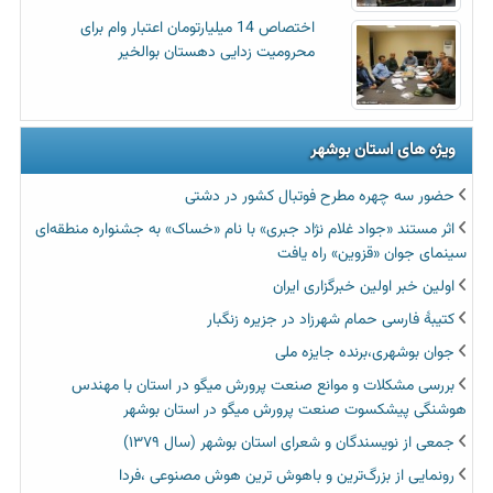
اختصاص 14 میلیارتومان اعتبار وام برای
محرومیت زدایی دهستان بوالخیر
ویژه های استان بوشهر
حضور سه چهره مطرح فوتبال کشور در دشتی
اثر مستند «جواد غلام نژاد جبری» با نام «خساک» به جشنواره منطقه‌ای
سینمای جوان «قزوین» راه یافت
اولین خبر اولین خبرگزاری ایران‏
کتیبۀ فارسی حمام شهرزاد در جزیره زنگبار
جوان بوشهری،برنده جایزه ملی
بررسی مشکلات و موانع صنعت پرورش میگو در استان با مهندس
هوشنگی پیشکسوت صنعت پرورش میگو در استان بوشهر
جمعی از نویسندگان و شعرای استان بوشهر (سال ۱۳۷۹)
رونمایی از بزرگ‌ترین و باهوش ترین هوش مصنوعی ،فردا