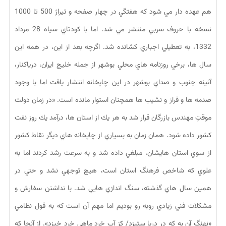
هم عهده دار مي شود كه هفتگي در چهار صفحه و تيراژ 500 تا 1000
نسخه با حروف سربي منتشر مي شد. اما با كودتاي سياه 28 مرداد
1332، به تعطيلي اجباري كشانده شد. اگرچه بعد از اين، در همه اين
سال ها، برخي روزنامه هاي محلي بوشهر از جمله خليج ايران، درياكنار،
آئينه جنوب و صداي بوشهر در اين چاپخانه انتشار يافت اما با وجود
صدمه ها و فراز و نشيب ها همچنان استوار مانده است. «در زمان دولت
موقتِ مهندس بازرگان قرار شد به هر يك از استان ها، درآمد يك روز نفت
كشور داده شود. همان زمان به بسياري از چاپخانه هاي ديگر نقاط كشور
از سوي استان هايشان، مبلغي داده شد و به سرعت رشد كردند اما به
علوي كه شاخص فرهنگ استان است، هيچ توجهي نشد و حتي در
همين سال هاي گذشته، سنگ اندازي هايي شد. با نداشتن سفارش و
مشكلات فني زيادي روبه رو بوديم اما مهم آن است كه به قول نظامي
«نهنگ آن به كه در دريا ستيزد/ كز آب خرد ماهي خرد خيزد». از آنجا كه