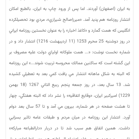
به ايران (اصفهان) آوردند. اما پس از ورود چاپ به ايران، بالطبع امكان
انتشار روزنامه هم پديد آمد. «ميرزاصالح شيرازي»، مردي بود تحصيلكرده
انگليس كه همت گمارد و «كاغذ اخبار» را به عنوان نخستين روزنامه ايراني
در روز دوشنبه 25 محرم 1253 (11 ارديبهشت 1216) انتشار داد و در
شماره نخست نوشت: «... همت ملوكانه اولياي دولت عليه مصروف بر
اين گشته است كه ساكنين ممالك محروسه تربيت شوند...» اين روزنامه
كه البته به شكل ماهانه انتشار مي يافت كمي بعد به تعطيلي كشيده
شد. 13 سال بعد، در روز جمعه پنجم ربيع الثاني 1267 (18 بهمن
1229) اميركبير ايران، «وقايع اتفاقيه» را نشر داد كه البته هفتگي، چهار
تا هشت صفحه در هر شماره، بيرون مي آمد و تا 57 سال بعد دوام
آورد. انتشار اين روزنامه در ميان مردم و طبقات عامه تاثير بسزايي
داشت. همين اتفاق هم سبب شد تا در دربار «دارالطباعه مباركه»