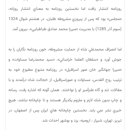
روزنامه انتشار يافت اما نخستين روزنامه به معناي انتشار روزانه،
«مجلس» بود كه پس از پيروزي مشروطه طلبان، در هشتم شوال 1324
(سوم آذر 1285) با مديريت «ميرزا محمد صادق طباطبايي»، بيرون آمد.
اما انصراف محمدعلي شاه از حمايت مشروطه، خون روزنامه نگاران را به
جوش آورد و «سلطان العلما خراساني»، «سيد محمدرضا مساوات» و
«ميرزا جهانگير خان صور اسرافيل» در روزنامه متبوع مطبوع خود به
ترتيب روح القدس، مساوات و صوراسرافيل، از خجالت شاه درآمدند و با
مقالات تند و گاه طنزآميز او را نواختند. همان گونه كه اشاره رفت، رسانه
و چاپ بدون شك لازم و ملزوم يكديگر هستند و تا چاپخانه نباشد، هيچ
خبري نشر نمي يابد. نخستين چاپخانه هاي ايران پس از اصفهان، در
تبريز، تهران، شيراز ، اروميه، يزد و بوشهر احداث شد.