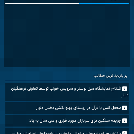
پر بازدید ترین مطالب
افتتاح نمایشگاه مبل،لوستر و سرویس خواب توسط تعاونی فرهنگیان
دلوار
محفل انس با قرآن در روستای پهلوانکشی بخش دلوار
جریمه سنگین برای سربازان مجرد فراری و سی سال به بالا
واکنش سپاه به حمله احتمالی داعش به ایران:داعش استعداد چنین