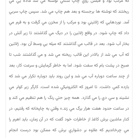
كه مركب بود و قبلش روي چاپ سنگي نوشته مي شد ماده يي مي
ريختند كه نوشته ها برجسته و بعد هم چاپ مي شد. سپس چاپ سربي
آمد. نوردهايي كه ژلاتيني بود و مركب را از مخزن مي گرفت و به فرم مي
داد كه چاپ شود. در واقع ژلاتين را در ديگ مي گذاشتند تا زير آتش در
بخار آب شود. بعد در قالب مي گذاشتند كه ميله يي وسط آن بود. ژلاتين
كه آب مي شد از بالادر اين قالب ريخته مي شد و مي گذاشتند شب تا
صبح در پشت بام كه سفت شود. اما به خاطر گرمايش و سرعت كار، بعد
از چند ساعت دوباره آب مي شد و اين روند بايد دوباره تكرار مي شد كه
بازده كمي داشت. تا امروز كه الكترونيكي شده است. كارگر زير كولر مي
نشيند و سي دي را مي گذارد. همه چيز حتي رنگ را هم تنظيم مي كند و
در ساعت حدود هفت هزار برگ مي زند.» وقتي به چاپخانه كه رفتيم، در
كنار ماشين برش كاغذ از خاطرات خود گفت كه در آن زمان، بايد اهرم را
مي چرخانديم كه علاوه بر دشواري برش كه ممكن بود درست انجام