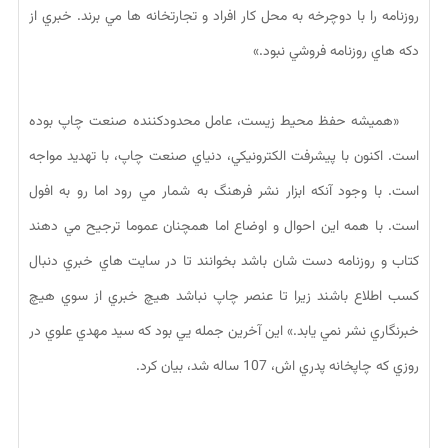
روزنامه را با دوچرخه به محل كار افراد و تجارتخانه ها مي برند. خبري از
دكه هاي روزنامه فروشي نبود.»
«هميشه حفظ محيط زيست، عامل محدودكننده صنعت چاپ بوده
است. اكنون با پيشرفت الكترونيكي، دنياي صنعت چاپ، با تهديد مواجه
است. با وجود آنكه ابزار نشر فرهنگ به شمار مي رود اما رو به افول
است. با همه اين احوال و اوضاع اما همچنان عموما ترجيح مي دهند
كتاب و روزنامه دست شان باشد بخوانند تا در سايت هاي خبري دنبال
كسب اطلاع باشند زيرا تا عنصر چاپ نباشد هيچ خبري از سوي هيچ
خبرنگاري نشر نمي يابد.» اين آخرين جمله يي بود كه سيد مهدي علوي در
روزي كه چاپخانه پدري اش، 107 ساله شد، بيان كرد.