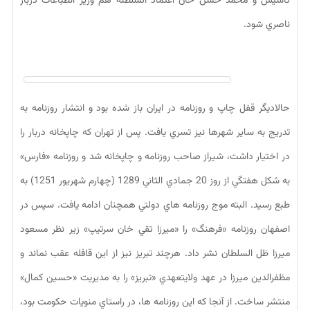
تاسيس و محمد حسن خان اعتماد السلطنه هم وزير انطباعات دربار
ناصري شود.
حالاديگر قفل چاپ و روزنامه در ايران باز شده بود و انتشار روزنامه به
تدريج به ساير شهرها نيز تسري يافت. پس از تهران كه چاپخانه دربار را
در اختيار داشت، شيراز صاحب روزنامه و چاپخانه شد و روزنامه «فارس»
به شكل هفتگي از روز 20 جمادي الثاني 1289 (چهارم شهريور 1251) به
طبع رسيد. البته موج روزنامه هاي دولتي همچنان ادامه يافت. سپس در
اصفهان روزنامه «فرهنگ» را «ميرزا تقي خان سرتيپ» زير نظر مسعود
ميرزا ظل السلطان نشر داد. هرچند تبريز نيز از اين قافله عقب نماند و
مظفرالدين ميرزا در عهد ولايتعهدي «تبريز» را به مديريت «حسين كمال»
منتشر ساخت. از آنجا كه اين روزنامه ها، در راستاي منويات حكومت بود،