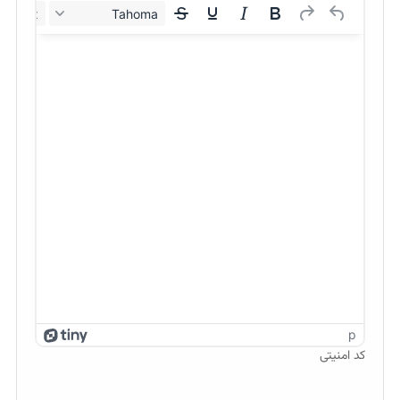
12px
Tahoma
p
کد امنیتی