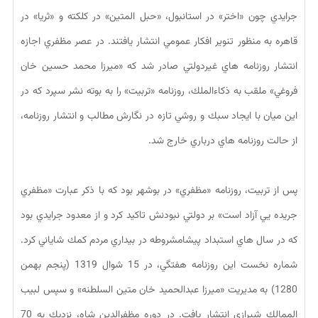
جرايدي چون «اختر» در استانبول، «حبل المتين» در كلكته و «ثريا» در
قاهره به منظور تنوير افكار عمومي انتشار يافتند. در عصر مظفري اجازه
انتشار روزنامه هاي غيردولتي صادر شد كه «ميرزا محمد حسين خان
فروغي» ملقب به ذكاءالملك، روزنامه «تربيت» را به بوته نشر سپرد كه در
اين ميان با ايجاد سبك و روشي تازه در نگارش مطالب و انتشار روزنامه،
از حالت روزنامه هاي درباري خارج شد.
پس از تربيت، روزنامه «مظفري» در بوشهر بود كه با ذكر عبارت «مظفري
جريده يي آزاد است» بر دولتي نبودنش تاكيد كرد و از معدود جرايدي بود
كه در سال هاي استبداد پيشامشروطه در بيداري مردم كمك شاياني كرد.
شماره نخست اين روزنامه هفتگي، در 15 شوال 1319 (پنجم بهمن
1280) به مديريت «ميرزا عبدالحميد خان متين السلطنه» و سپس لبيب
الممالك شيرازي انتشار يافت. در دوره مظفرالدين شاه، نزديك به 70