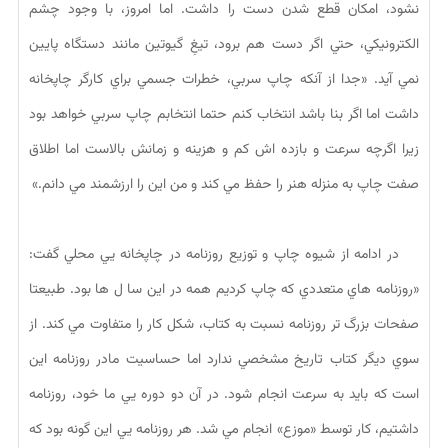
نشود، امكان قطع شدن دست را داشت. اما امروز، با وجود چشم
الكترونيكي، حتي اگر دست هم برود، تيغِ گيوتين مانند دستگاه پايين
نمي آيد. «جدا از آنكه چاپ سربي، خطرات جسمي براي كارگر چاپخانه
داشت اما اگر بنا باشد انتخاب كنم حتما انتخابم چاپ سربي خواهد بود
زيرا اگرچه سرعت و بازده اش كم و هزينه و زمانش بالاست اما اطلاق
صفت چاپ به منزله هنر را حفظ مي كند و من اين را ارزشمند مي دانم.»
در ادامه از شيوه چاپ و توزيع روزنامه در چاپخانه يي محلي گفت:
«روزنامه هاي متعددي كه چاپ كرديم همه در اين سا ل ها بود. طبيعتا
صفحات بزرگ تر روزنامه نسبت به كتاب، شكل كار را متفاوت مي كند. از
سوي ديگر كتاب تاريخ مشخصي ندارد اما حساسيت مادر روزنامه اين
است كه بايد به سرعت انجام شود. در آن دو دوره يي ما خود، روزنامه
داشتيم، كار توسط «موزع» انجام مي شد. هر روزنامه يي اين گونه بود كه