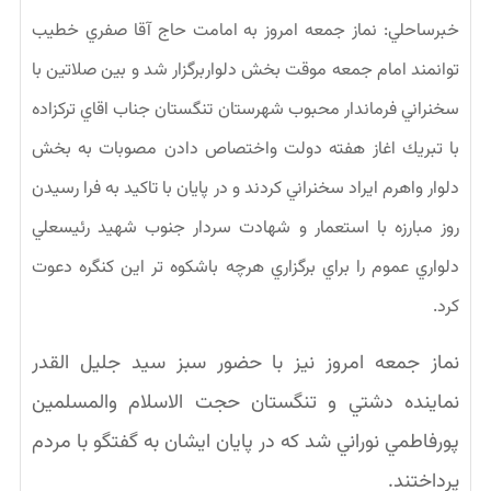
خبرساحلي: نماز جمعه امروز به امامت حاج آقا صفري خطيب
توانمند امام جمعه موقت بخش دلواربرگزار شد و بين صلاتين با
سخنراني فرماندار محبوب شهرستان تنگستان جناب اقاي تركزاده
با تبريك اغاز هفته دولت واختصاص دادن مصوبات به بخش
دلوار واهرم ايراد سخنراني كردند و در پايان با تاكيد به فرا رسيدن
روز مبارزه با استعمار و شهادت سردار جنوب شهيد رئيسعلي
دلواري عموم را براي برگزاري هرچه باشكوه تر اين كنگره دعوت
كرد.
نماز جمعه امروز نيز با حضور سبز سيد جليل القدر
نماينده دشتي و تنگستان حجت الاسلام والمسلمين
پورفاطمي نوراني شد كه در پايان ايشان به گفتگو با مردم
پرداختند.