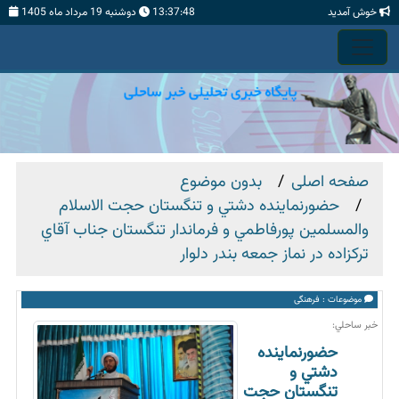
خوش آمدید
13:37:49
دوشنبه 19 مرداد ماه 1405
صفحه اصلی
بدون موضوع
حضورنماينده دشتي و تنگستان حجت الاسلام
والمسلمين پورفاطمي و فرماندار تنگستان جناب آقاي
تركزاده در نماز جمعه بندر دلوار
موضوعات :
فرهنگی
خبر ساحلي:
حضورنماينده
دشتي و
تنگستان حجت