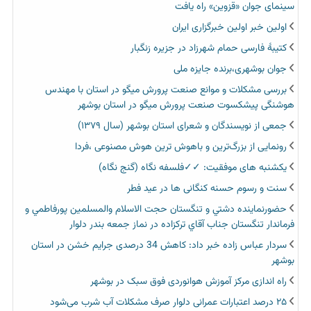
سینمای جوان «قزوین» راه یافت
اولین خبر اولین خبرگزاری ایران‏
کتیبۀ فارسی حمام شهرزاد در جزیره زنگبار
جوان بوشهری،برنده جایزه ملی
بررسی مشکلات و موانع صنعت پرورش میگو در استان با مهندس
هوشنگی پیشکسوت صنعت پرورش میگو در استان بوشهر
جمعی از نویسندگان و شعرای استان بوشهر (سال ۱۳۷۹)
رونمایی از بزرگ‌ترین و باهوش ترین هوش مصنوعی ،فردا
یکشنبه های موفقیت: ✓✓فلسفه نگاه (گنج نگاه)
سنت و رسوم حسنه کنگانی ها در عید فطر
حضورنماينده دشتي و تنگستان حجت الاسلام والمسلمين پورفاطمي و
فرماندار تنگستان جناب آقاي تركزاده در نماز جمعه بندر دلوار
سردار عباس زاده خبر داد: کاهش 34 درصدی جرایم خشن در استان
بوشهر
راه اندازی مرکز آموزش هوانوردی فوق سبک در بوشهر
۲۵ درصد اعتبارات عمرانی دلوار صرف مشکلات آب شرب می‌شود