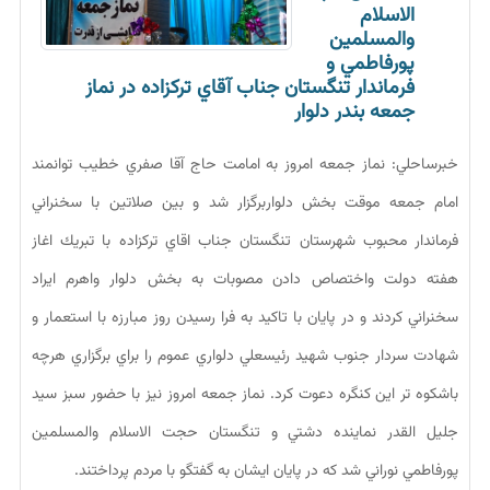
الاسلام
والمسلمين
پورفاطمي و
فرماندار تنگستان جناب آقاي تركزاده در نماز
جمعه بندر دلوار
خبرساحلي: نماز جمعه امروز به امامت حاج آقا صفري خطيب توانمند
امام جمعه موقت بخش دلواربرگزار شد و بين صلاتين با سخنراني
فرماندار محبوب شهرستان تنگستان جناب اقاي تركزاده با تبريك اغاز
هفته دولت واختصاص دادن مصوبات به بخش دلوار واهرم ايراد
سخنراني كردند و در پايان با تاكيد به فرا رسيدن روز مبارزه با استعمار و
شهادت سردار جنوب شهيد رئيسعلي دلواري عموم را براي برگزاري هرچه
باشكوه تر اين كنگره دعوت كرد. نماز جمعه امروز نيز با حضور سبز سيد
جليل القدر نماينده دشتي و تنگستان حجت الاسلام والمسلمين
پورفاطمي نوراني شد كه در پايان ايشان به گفتگو با مردم پرداختند.