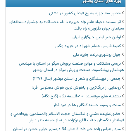
ویژه های استان بوشهر
حضور سه چهره مطرح فوتبال کشور در دشتی
اثر مستند «جواد غلام نژاد جبری» با نام «خساک» به جشنواره منطقه‌ای
سینمای جوان «قزوین» راه یافت
اولین خبر اولین خبرگزاری ایران‏
کتیبۀ فارسی حمام شهرزاد در جزیره زنگبار
جوان بوشهری،برنده جایزه ملی
بررسی مشکلات و موانع صنعت پرورش میگو در استان با مهندس
هوشنگی پیشکسوت صنعت پرورش میگو در استان بوشهر
جمعی از نویسندگان و شعرای استان بوشهر (سال ۱۳۷۹)
رونمایی از بزرگ‌ترین و باهوش ترین هوش مصنوعی ،فردا
یکشنبه های موفقیت: ✓✓فلسفه نگاه (گنج نگاه)
سنت و رسوم حسنه کنگانی ها در عید فطر
حضورنماينده دشتي و تنگستان حجت الاسلام والمسلمين پورفاطمي و
فرماندار تنگستان جناب آقاي تركزاده در نماز جمعه بندر دلوار
سردار عباس زاده خبر داد: کاهش 34 درصدی جرایم خشن در استان