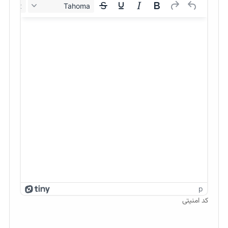
12px
Tahoma
p
کد امنیتی