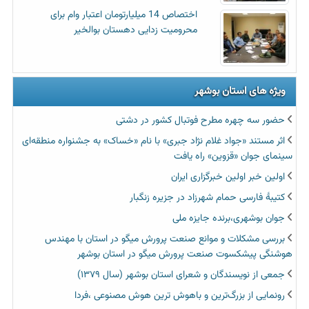
اختصاص 14 میلیارتومان اعتبار وام برای
محرومیت زدایی دهستان بوالخیر
ویژه های استان بوشهر
حضور سه چهره مطرح فوتبال کشور در دشتی
اثر مستند «جواد غلام نژاد جبری» با نام «خساک» به جشنواره منطقه‌ای
سینمای جوان «قزوین» راه یافت
اولین خبر اولین خبرگزاری ایران‏
کتیبۀ فارسی حمام شهرزاد در جزیره زنگبار
جوان بوشهری،برنده جایزه ملی
بررسی مشکلات و موانع صنعت پرورش میگو در استان با مهندس
هوشنگی پیشکسوت صنعت پرورش میگو در استان بوشهر
جمعی از نویسندگان و شعرای استان بوشهر (سال ۱۳۷۹)
رونمایی از بزرگ‌ترین و باهوش ترین هوش مصنوعی ،فردا