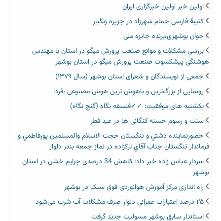
اولین خبر اولین خبرگزاری ایران‏
کتیبۀ فارسی حمام شهرزاد در جزیره زنگبار
جوان بوشهری،برنده جایزه ملی
بررسی مشکلات و موانع صنعت پرورش میگو در استان با مهندس
هوشنگی پیشکسوت صنعت پرورش میگو در استان بوشهر
جمعی از نویسندگان و شعرای استان بوشهر (سال ۱۳۷۹)
رونمایی از بزرگ‌ترین و باهوش ترین هوش مصنوعی ،فردا
یکشنبه های موفقیت: ✓✓فلسفه نگاه (گنج نگاه)
سنت و رسوم حسنه کنگانی ها در عید فطر
حضورنماينده دشتي و تنگستان حجت الاسلام والمسلمين پورفاطمي و
فرماندار تنگستان جناب آقاي تركزاده در نماز جمعه بندر دلوار
سردار عباس زاده خبر داد: کاهش 34 درصدی جرایم خشن در استان
بوشهر
راه اندازی مرکز آموزش هوانوردی فوق سبک در بوشهر
۲۵ درصد اعتبارات عمرانی دلوار صرف مشکلات آب شرب می‌شود
استاندار سابق بوشهر مسولیت جدید گرفت