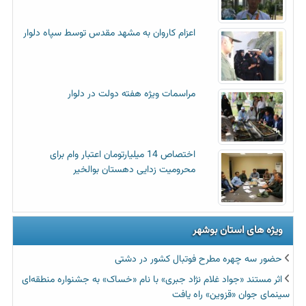
اعزام کاروان به مشهد مقدس توسط سپاه دلوار
مراسمات ویژه هفته دولت در دلوار
اختصاص 14 میلیارتومان اعتبار وام برای
محرومیت زدایی دهستان بوالخیر
ویژه های استان بوشهر
حضور سه چهره مطرح فوتبال کشور در دشتی
اثر مستند «جواد غلام نژاد جبری» با نام «خساک» به جشنواره منطقه‌ای
سینمای جوان «قزوین» راه یافت