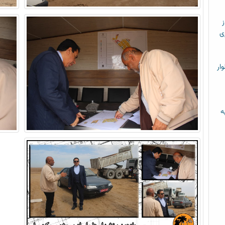
ز
ی
ار
ه