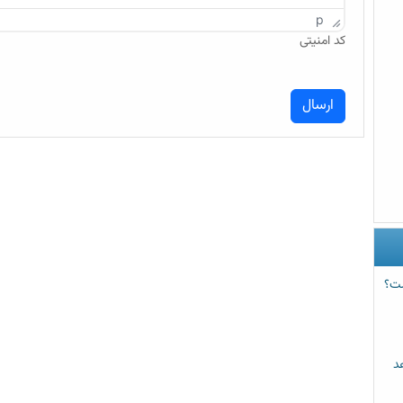
p
کد امنیتی
ست؟