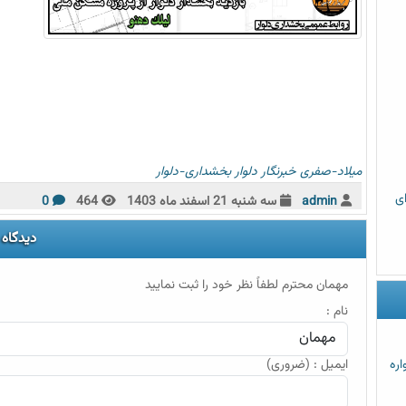
میلاد-صفری
خبرنگار
دلوار
بخشداری-دلوار
رای
admin
سه شنبه 21 اسفند ماه 1403
464
0
دیدگاه
مهمان محترم لطفاً نظر خود را ثبت نمایید
نام :
ایمیل : (ضروری)
اره