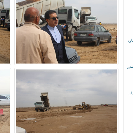
های
تمی
ان