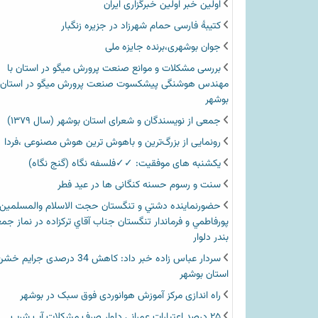
اولین خبر اولین خبرگزاری ایران‏
کتیبۀ فارسی حمام شهرزاد در جزیره زنگبار
جوان بوشهری،برنده جایزه ملی
بررسی مشکلات و موانع صنعت پرورش میگو در استان با
مهندس هوشنگی پیشکسوت صنعت پرورش میگو در استان
بوشهر
جمعی از نویسندگان و شعرای استان بوشهر (سال ۱۳۷۹)
رونمایی از بزرگ‌ترین و باهوش ترین هوش مصنوعی ،فردا
یکشنبه های موفقیت: ✓✓فلسفه نگاه (گنج نگاه)
سنت و رسوم حسنه کنگانی ها در عید فطر
حضورنماينده دشتي و تنگستان حجت الاسلام والمسلمين
پورفاطمي و فرماندار تنگستان جناب آقاي تركزاده در نماز جم
بندر دلوار
سردار عباس زاده خبر داد: کاهش 34 درصدی جرای
استان بوشهر
راه اندازی مرکز آموزش هوانوردی فوق سبک در بوشهر
۲۵ درصد اعتبارات عمرانی دلوار صرف مشکلات آب شرب