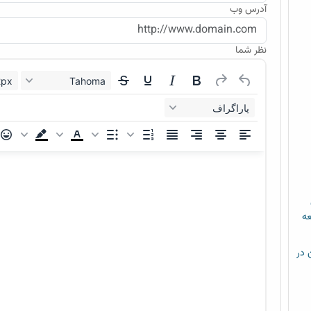
آدرس وب
نظر شما
12px
Tahoma
پاراگراف
عه
م خشن در