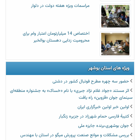
مراسمات ویژه هفته دولت در دلوار
اختصاص 14 میلیارتومان اعتبار وام برای
محرومیت زدایی دهستان بوالخیر
ویژه های استان بوشهر
حضور سه چهره مطرح فوتبال کشور در دشتی
اثر مستند «جواد غلام نژاد جبری» با نام «خساک» به جشنواره منطقه‌ای
سینمای جوان «قزوین» راه یافت
اولین خبر اولین خبرگزاری ایران‏
کتیبۀ فارسی حمام شهرزاد در جزیره زنگبار
جوان بوشهری،برنده جایزه ملی
بررسی مشکلات و موانع صنعت پرورش میگو در استان با مهندس