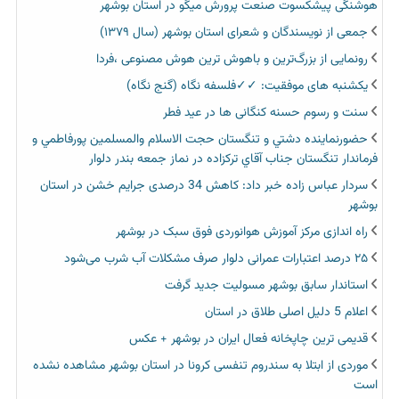
هوشنگی پیشکسوت صنعت پرورش میگو در استان بوشهر
جمعی از نویسندگان و شعرای استان بوشهر (سال ۱۳۷۹)
رونمایی از بزرگ‌ترین و باهوش ترین هوش مصنوعی ،فردا
یکشنبه های موفقیت: ✓✓فلسفه نگاه (گنج نگاه)
سنت و رسوم حسنه کنگانی ها در عید فطر
حضورنماينده دشتي و تنگستان حجت الاسلام والمسلمين پورفاطمي و
فرماندار تنگستان جناب آقاي تركزاده در نماز جمعه بندر دلوار
سردار عباس زاده خبر داد: کاهش 34 درصدی جرایم خشن در استان
بوشهر
راه اندازی مرکز آموزش هوانوردی فوق سبک در بوشهر
۲۵ درصد اعتبارات عمرانی دلوار صرف مشکلات آب شرب می‌شود
استاندار سابق بوشهر مسولیت جدید گرفت
اعلام 5 دلیل اصلی طلاق در استان
قدیمی ترین چاپخانه فعال ایران در بوشهر + عکس
موردی از ابتلا به سندروم تنفسی کرونا در استان بوشهر مشاهده نشده
است