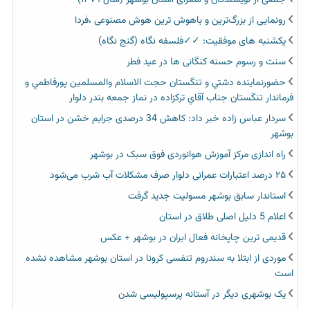
جمعی از نویسندگان و شعرای استان بوشهر (سال ۱۳۷۹)
رونمایی از بزرگ‌ترین و باهوش ترین هوش مصنوعی ،فردا
یکشنبه های موفقیت: ✓✓فلسفه نگاه (گنج نگاه)
سنت و رسوم حسنه کنگانی ها در عید فطر
حضورنماينده دشتي و تنگستان حجت الاسلام والمسلمين پورفاطمي و
فرماندار تنگستان جناب آقاي تركزاده در نماز جمعه بندر دلوار
سردار عباس زاده خبر داد: کاهش 34 درصدی جرایم خشن در استان
بوشهر
راه اندازی مرکز آموزش هوانوردی فوق سبک در بوشهر
۲۵ درصد اعتبارات عمرانی دلوار صرف مشکلات آب شرب می‌شود
استاندار سابق بوشهر مسولیت جدید گرفت
اعلام 5 دلیل اصلی طلاق در استان
قدیمی ترین چاپخانه فعال ایران در بوشهر + عکس
موردی از ابتلا به سندروم تنفسی کرونا در استان بوشهر مشاهده نشده
است
یک بوشهری دیگر در آستانه پرسپولیسی شدن