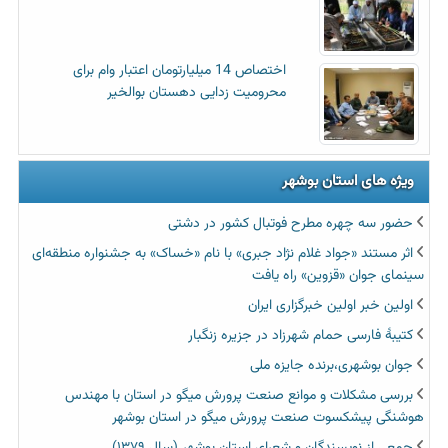
اختصاص 14 میلیارتومان اعتبار وام برای
محرومیت زدایی دهستان بوالخیر
ویژه های استان بوشهر
حضور سه چهره مطرح فوتبال کشور در دشتی
اثر مستند «جواد غلام نژاد جبری» با نام «خساک» به جشنواره منطقه‌ای
سینمای جوان «قزوین» راه یافت
اولین خبر اولین خبرگزاری ایران‏
کتیبۀ فارسی حمام شهرزاد در جزیره زنگبار
جوان بوشهری،برنده جایزه ملی
بررسی مشکلات و موانع صنعت پرورش میگو در استان با مهندس
هوشنگی پیشکسوت صنعت پرورش میگو در استان بوشهر