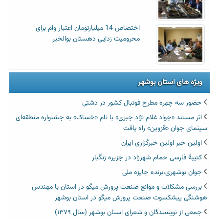
اختصاص 14 میلیارتومان اعتبار وام برای
محرومیت زدایی دهستان بوالخیر
ویژه های استان بوشهر
حضور سه چهره مطرح فوتبال کشور در دشتی
اثر مستند «جواد غلام نژاد جبری» با نام «خساک» به جشنواره منطقه‌ای
سینمای جوان «قزوین» راه یافت
اولین خبر اولین خبرگزاری ایران‏
کتیبۀ فارسی حمام شهرزاد در جزیره زنگبار
جوان بوشهری،برنده جایزه ملی
بررسی مشکلات و موانع صنعت پرورش میگو در استان با مهندس
هوشنگی پیشکسوت صنعت پرورش میگو در استان بوشهر
جمعی از نویسندگان و شعرای استان بوشهر (سال ۱۳۷۹)