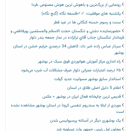
رونمایی از بزرگ‌ترین و باهوش ترین هوش مصنوعی ،فردا
یکشنبه های موفقیت: ✓✓فلسفه نگاه (گنج نگاه)
سنت و رسوم حسنه کنگانی ها در عید فطر
حضورنماينده دشتي و تنگستان حجت الاسلام والمسلمين پورفاطمي و
فرماندار تنگستان جناب آقاي تركزاده در نماز جمعه بندر دلوار
سردار عباس زاده خبر داد: کاهش 34 درصدی جرایم خشن در استان
بوشهر
راه اندازی مرکز آموزش هوانوردی فوق سبک در بوشهر
۲۵ درصد اعتبارات عمرانی دلوار صرف مشکلات آب شرب می‌شود
استاندار سابق بوشهر مسولیت جدید گرفت
اعلام 5 دلیل اصلی طلاق در استان
قدیمی ترین چاپخانه فعال ایران در بوشهر + عکس
موردی از ابتلا به سندروم تنفسی کرونا در استان بوشهر مشاهده نشده
است
یک بوشهری دیگر در آستانه پرسپولیسی شدن
معاون اول رئیس جمهور وارد عسلویه شد