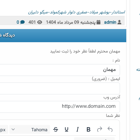
استاندار-بوشهر
میلاد-صفری
دلوار
شهرکمولد-میگو
دلیران
admin
پنجشنبه 09 مرداد ماه 1404
401
0
دیدگاه 
مهمان محترم لطفاً نظر خود را ثبت نمایید
نام :
ته
ایمیل : (ضروری)
آدرس وب
نظر شما
12px
Tahoma