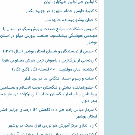
اولین خبر اولین خبرگزاری ایران‏
کتیبۀ فارسی حمام شهرزاد در جزیره زنگبار
جوان بوشهری،برنده جایزه ملی
بررسی مشکلات و موانع صنعت پرورش میگو در استان با
مهندس هوشنگی پیشکسوت صنعت پرورش میگو در استان
بوشهر
جمعی از نویسندگان و شعرای استان بوشهر (سال ۱۳۷۹)
رونمایی از بزرگ‌ترین و باهوش ترین هوش مصنوعی ،فردا
یکشنبه های موفقیت: ✓✓فلسفه نگاه (گنج نگاه)
سنت و رسوم حسنه کنگانی ها در عید فطر
حضورنماينده دشتي و تنگستان حجت الاسلام والمسلمين
پورفاطمي و فرماندار تنگستان جناب آقاي تركزاده در نماز جم
بندر دلوار
سردار عباس زاده خبر داد: کاهش 34 درصدی جرای
استان بوشهر
راه اندازی مرکز آموزش هوانوردی فوق سبک در بوشهر
۲۵ درصد اعتبارات عمرانی دلوار صرف مشکلات آب شرب