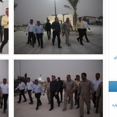
رای
اره