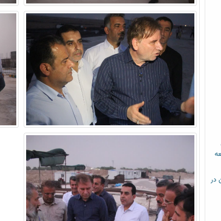
عه
م خشن در