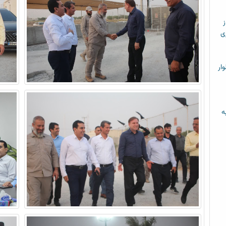
ز
ی
ار
ه