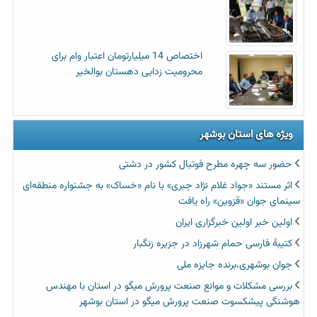
اختصاص 14 میلیارتومان اعتبار وام برای
محرومیت زدایی دهستان بوالخیر
ویژه های استان بوشهر
حضور سه چهره مطرح فوتبال کشور در دشتی
اثر مستند «جواد غلام نژاد جبری» با نام «خساک» به جشنواره منطقه‌ای
سینمای جوان «قزوین» راه یافت
اولین خبر اولین خبرگزاری ایران‏
کتیبۀ فارسی حمام شهرزاد در جزیره زنگبار
جوان بوشهری،برنده جایزه ملی
بررسی مشکلات و موانع صنعت پرورش میگو در استان با مهندس
هوشنگی پیشکسوت صنعت پرورش میگو در استان بوشهر